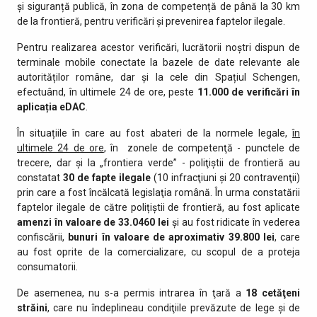
și siguranță publică, în zona de competență de până la 30 km
de la frontieră, pentru verificări și prevenirea faptelor ilegale.
Pentru realizarea acestor verificări, lucrătorii noștri dispun de
terminale mobile conectate la bazele de date relevante ale
autorităților române, dar și la cele din Spațiul Schengen,
efectuând, în ultimele 24 de ore, peste
11.000 de
verificări în
aplicația eDAC
.
În situațiile în care au fost abateri de la normele legale,
în
ultimele 24 de ore
, în zonele de competenţă - punctele de
trecere, dar şi la „frontiera verde” - poliţiştii de frontieră au
constatat
30 de fapte ilegale
(10 infracţiuni şi 20 contravenţii)
prin care a fost încălcată legislaţia română. În urma constatării
faptelor ilegale de către polițiștii de frontieră, au fost aplicate
amenzi în valoare de 33.0460 lei
și au fost ridicate în vederea
confiscării,
bunuri în valoare de aproximativ
39.800 lei
, care
au fost oprite de la comercializare, cu scopul de a proteja
consumatorii.
De asemenea, nu s-a permis intrarea în ţară a
18 cetăţeni
străini
, care nu îndeplineau condiţiile prevăzute de lege şi de