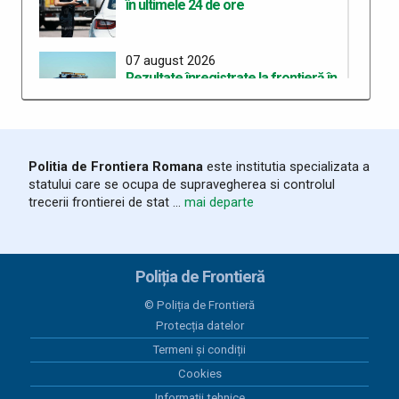
în ultimele 24 de ore
07 august 2026
Rezultate înregistrate la frontieră în
ultimele 24 de ore
06 august 2026
Politia de Frontiera Romana
este institutia specializata a
Trei cetățeni chinezi depistați la PTF
statului care se ocupa de supravegherea si controlul
Stamora-Moravița cu vize false
trecerii frontierei de stat ...
mai departe
06 august 2026
Rezultate înregistrate la frontieră în
Poliția de Frontieră
ultimele 24 de ore
© Poliția de Frontieră
Protecția datelor
05 august 2026
Termeni și condiții
Organizarea celui de-al treilea
Workshop pentru elaborarea unei
Cookies
curicule comune de pregătire în
Informații tehnice