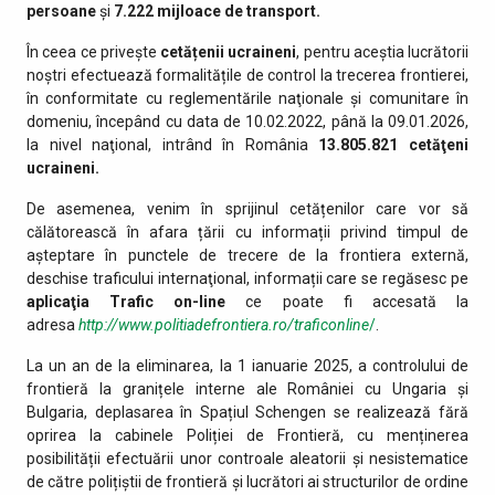
persoane
și
7.222
mijloace de transport.
În ceea ce privește
cetățenii ucraineni
, pentru aceștia lucrătorii
noștri efectuează formalitățile de control la trecerea frontierei,
în conformitate cu reglementările naţionale şi comunitare în
domeniu, începând cu data de 10.02.2022, până la 09.01.2026,
la nivel naţional, intrând în România
13.805.821
cetăţeni
ucraineni.
De asemenea, venim în sprijinul cetățenilor care vor să
călătorească în afara țării cu informații privind timpul de
așteptare în punctele de trecere de la frontiera externă,
deschise traficului internaţional, informații care se regăsesc pe
aplicaţia Trafic on-line
ce poate fi accesată la
adresa
http://www.politiadefrontiera.ro/traficonline
/
.
La un an de la eliminarea, la 1 ianuarie 2025, a controlului de
frontieră la granițele interne ale României cu Ungaria și
Bulgaria, deplasarea în Spațiul Schengen se realizează fără
oprirea la cabinele Poliției de Frontieră, cu menținerea
posibilității efectuării unor controale aleatorii și nesistematice
de către polițiștii de frontieră și lucrători ai structurilor de ordine