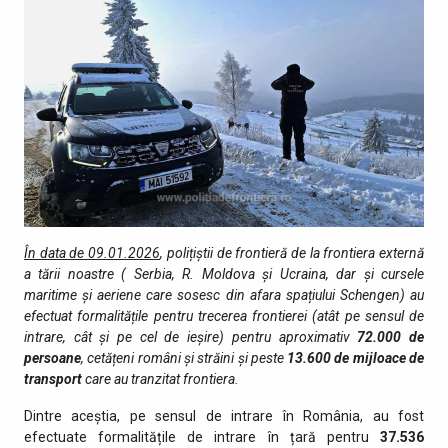
În data de 09.01.2026
, polițiștii de frontieră de la frontiera externă
a tării noastre ( Serbia, R. Moldova și Ucraina, dar și cursele
maritime și aeriene care sosesc din afara spațiului Schengen) au
efectuat formalitățile pentru trecerea frontierei (atât pe sensul de
intrare, cât şi pe cel de ieşire) pentru aproximativ
72.000 d
e
persoane
, cetățeni români și străini şi peste
13.600
de mijloace de
transport
care au tranzitat fro­ntiera.
Dintre aceștia, pe sensul de intrare în România, au fost
efectuate formalitățile de intrare în țară pentru
37.536