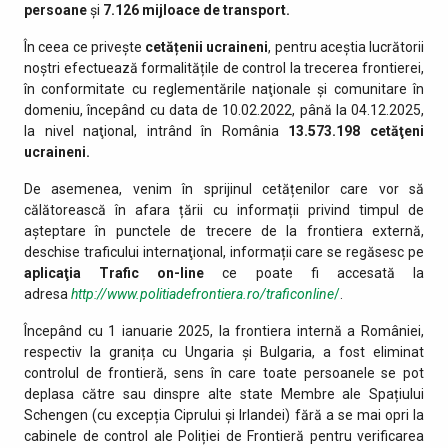
persoane
și
7.126
mijloace de transport.
În ceea ce privește
cetățenii ucraineni
, pentru aceștia lucrătorii
noștri efectuează formalitățile de control la trecerea frontierei,
în conformitate cu reglementările naţionale şi comunitare în
domeniu, începând cu data de 10.02.2022, până la 04.12.2025,
la nivel naţional, intrând în România
13.573.198
cetăţeni
ucraineni.
De asemenea, venim în sprijinul cetățenilor care vor să
călătorească în afara țării cu informații privind timpul de
așteptare în punctele de trecere de la frontiera externă,
deschise traficului internaţional, informații care se regăsesc pe
aplicaţia Trafic on-line
ce poate fi accesată la
adresa
http://www.politiadefrontiera.ro/traficonline
/
.
Începând cu 1 ianuarie 2025, la frontiera internă a României,
respectiv la granița cu Ungaria și Bulgaria, a fost eliminat
controlul de frontieră, sens în care toate persoanele se pot
deplasa către sau dinspre alte state Membre ale Spațiului
Schengen (cu excepția Ciprului și Irlandei) fără a se mai opri la
cabinele de control ale Poliției de Frontieră pentru verificarea