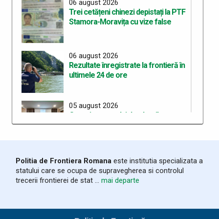
06 august 2026
Trei cetățeni chinezi depistați la PTF
Stamora-Moravița cu vize false
06 august 2026
Rezultate înregistrate la frontieră în
ultimele 24 de ore
05 august 2026
Organizarea celui de-al treilea
Workshop pentru elaborarea unei
curicule comune de pregătire în
cadrul proiectului “ROHU00634 –
SAFE – Together for a Safer Area”
Politia de Frontiera Romana
este institutia specializata a
statului care se ocupa de supravegherea si controlul
05 august 2026
trecerii frontierei de stat ...
mai departe
Rezultate înregistrate la frontieră în
ultimele 24 de ore