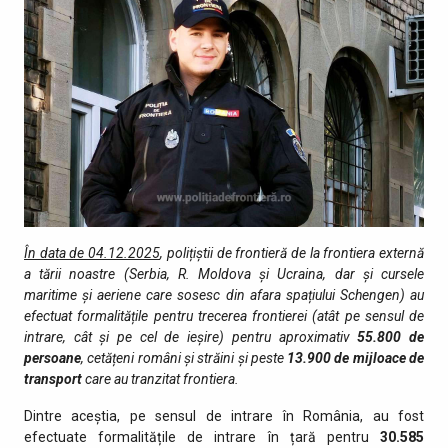
În data de 04.12.2025
, polițiștii de frontieră de la frontiera externă
a tării noastre (Serbia, R. Moldova și Ucraina, dar și cursele
maritime și aeriene care sosesc din afara spațiului Schengen) au
efectuat formalitățile pentru trecerea frontierei (atât pe sensul de
intrare, cât şi pe cel de ieşire) pentru aproximativ
55.800
de
persoane
, cetățeni români și străini şi peste
13.900
de mijloace de
transport
care au tranzitat fro­ntiera.
Dintre aceștia, pe sensul de intrare în România, au fost
efectuate formalitățile de intrare în țară pentru
30.585