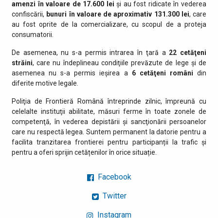
amenzi în valoare de 17.600 lei
și au fost ridicate în vederea
confiscării,
bunuri în valoare de aproximativ
131.300 lei
, care
au fost oprite de la comercializare, cu scopul de a proteja
consumatorii.
De asemenea, nu s-a permis intrarea în ţară a
22 cetăţeni
străini
, care nu îndeplineau condiţiile prevăzute de lege şi de
asemenea nu s-a permis ieşirea a
6 cetăţeni români
din
diferite motive legale.
Poliţia de Frontieră Română întreprinde zilnic, împreună cu
celelalte instituţii abilitate, măsuri ferme în toate zonele de
competenţă, în vederea depistării şi sancţionării persoanelor
care nu respectă legea. Suntem permanent la datorie pentru a
facilita tranzitarea frontierei pentru participanții la trafic și
pentru a oferi sprijin cetățenilor în orice situație.
Facebook
Twitter
Instagram