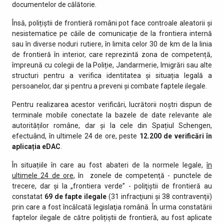
documentelor de călătorie.
Însă, polițiștii de frontieră români pot face controale aleatorii și
nesistematice pe căile de comunicație de la frontiera internă
sau în diverse noduri rutiere, în limita celor 30 de km de la linia
de frontieră în interior, care reprezintă zona de competență,
împreună cu colegii de la Poliție, Jandarmerie, Imigrări sau alte
structuri pentru a verifica identitatea și situația legală a
persoanelor, dar și pentru a preveni și combate faptele ilegale.
Pentru realizarea acestor verificări, lucrătorii noștri dispun de
terminale mobile conectate la bazele de date relevante ale
autorităților române, dar și la cele din Spațiul Schengen,
efectuând, în ultimele 24 de ore, peste
12.200 de
verificări în
aplicația eDAC
.
În situațiile în care au fost abateri de la normele legale,
în
ultimele 24 de ore
, în zonele de competenţă - punctele de
trecere, dar şi la „frontiera verde” - poliţiştii de frontieră au
constatat
69 de fapte ilegale
(31 infracţiuni şi 38 contravenţii)
prin care a fost încălcată legislaţia română. În urma constatării
faptelor ilegale de către polițiștii de frontieră, au fost aplicate