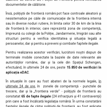
documentelor de călătorie.
Însă, polițiștii de frontieră români pot face controale aleatorii și
nesistematice pe căile de comunicație de la frontiera internă
sau în diverse noduri rutiere, în limita celor 30 de km de la linia
de frontieră în interior, care reprezintă zona de competență,
împreună cu colegii de la Poliție, Jandarmerie, Imigrări sau alte
structuri pentru a verifica identitatea și situația legală a
persoanelor, dar și pentru a preveni și combate faptele ilegale.
Pentru realizarea acestor verificări, lucrătorii noștri dispun de
terminale mobile conectate la bazele de date relevante ale
autorităților române, dar și la cele din Spațiul Schengen,
efectuând, în ultimele 24 de ore, peste
15.850 de
verificări în
aplicația eDAC
.
În situațiile în care au fost abateri de la normele legale,
în
ultimele 24 de ore
, în zonele de competenţă - punctele de
trecere, dar şi la „frontiera verde” - poliţiştii de frontieră au
constatat
65 de fapte ilegale
(24 infracţiuni şi 41 contravenţii)
prin care a fost încălcată legislaţia română. În urma constatării
faptelor ilegale de către polițiștii de frontieră, au fost aplicate