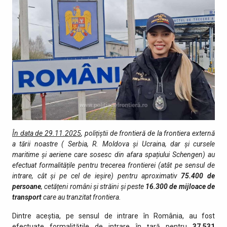
În data de 29.11.2025
, polițiștii de frontieră de la frontiera externă
a tării noastre ( Serbia, R. Moldova și Ucraina, dar și cursele
maritime și aeriene care sosesc din afara spațiului Schengen) au
efectuat formalitățile pentru trecerea frontierei (atât pe sensul de
intrare, cât şi pe cel de ieşire) pentru aproximativ
75.400
de
persoane
, cetățeni români și străini şi peste
16.300
de mijloace de
transport
care au tranzitat fro­ntiera.
Dintre aceștia, pe sensul de intrare în România, au fost
efectuate formalitățile de intrare în țară pentru
37.531