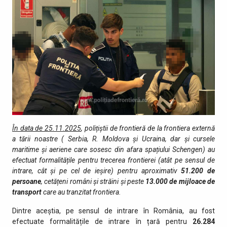
În data de 25.11.2025
, polițiștii de frontieră de la frontiera externă
a tării noastre ( Serbia, R. Moldova și Ucraina, dar și cursele
maritime și aeriene care sosesc din afara spațiului Schengen) au
efectuat formalitățile pentru trecerea frontierei (atât pe sensul de
intrare, cât şi pe cel de ieşire) pentru aproximativ
51.200
de
persoane
, cetățeni români și străini şi peste
13.000
de mijloace de
transport
care au tranzitat fro­ntiera.
Dintre aceștia, pe sensul de intrare în România, au fost
efectuate formalitățile de intrare în țară pentru
26.284