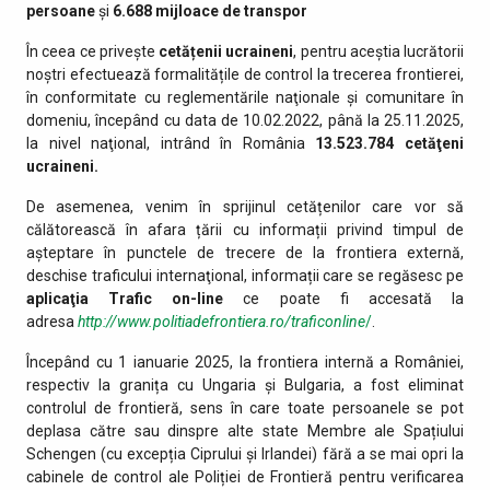
persoane
și
6.688
mijloace de transpor
În ceea ce privește
cetățenii ucraineni
, pentru aceștia lucrătorii
noștri efectuează formalitățile de control la trecerea frontierei,
în conformitate cu reglementările naţionale şi comunitare în
domeniu, începând cu data de 10.02.2022, până la 25.11.2025,
la nivel naţional, intrând în România
13.523.784
cetăţeni
ucraineni.
De asemenea, venim în sprijinul cetățenilor care vor să
călătorească în afara țării cu informații privind timpul de
așteptare în punctele de trecere de la frontiera externă,
deschise traficului internaţional, informații care se regăsesc pe
aplicaţia Trafic on-line
ce poate fi accesată la
adresa
http://www.politiadefrontiera.ro/traficonline
/
.
Începând cu 1 ianuarie 2025, la frontiera internă a României,
respectiv la granița cu Ungaria și Bulgaria, a fost eliminat
controlul de frontieră, sens în care toate persoanele se pot
deplasa către sau dinspre alte state Membre ale Spațiului
Schengen (cu excepția Ciprului și Irlandei) fără a se mai opri la
cabinele de control ale Poliției de Frontieră pentru verificarea