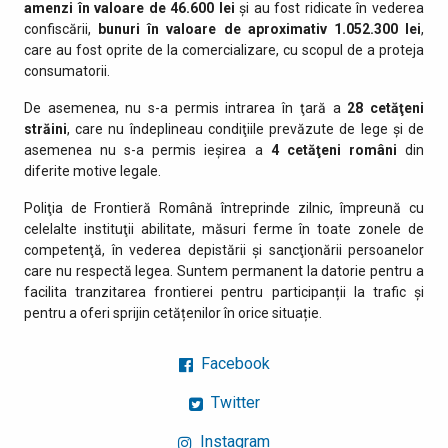
amenzi în valoare de 46.600 lei
și au fost ridicate în vederea
confiscării,
bunuri în valoare de aproximativ
1.052.300 lei
,
care au fost oprite de la comercializare, cu scopul de a proteja
consumatorii.
De asemenea, nu s-a permis intrarea în ţară a
28 cetăţeni
străini
, care nu îndeplineau condiţiile prevăzute de lege şi de
asemenea nu s-a permis ieşirea a
4 cetăţeni români
din
diferite motive legale.
Poliţia de Frontieră Română întreprinde zilnic, împreună cu
celelalte instituţii abilitate, măsuri ferme în toate zonele de
competenţă, în vederea depistării şi sancţionării persoanelor
care nu respectă legea. Suntem permanent la datorie pentru a
facilita tranzitarea frontierei pentru participanții la trafic și
pentru a oferi sprijin cetățenilor în orice situație.
Facebook
Twitter
Instagram