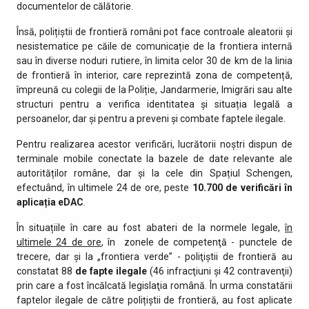
documentelor de călătorie.
Însă, polițiștii de frontieră români pot face controale aleatorii și
nesistematice pe căile de comunicație de la frontiera internă
sau în diverse noduri rutiere, în limita celor 30 de km de la linia
de frontieră în interior, care reprezintă zona de competență,
împreună cu colegii de la Poliție, Jandarmerie, Imigrări sau alte
structuri pentru a verifica identitatea și situația legală a
persoanelor, dar și pentru a preveni și combate faptele ilegale.
Pentru realizarea acestor verificări, lucrătorii noștri dispun de
terminale mobile conectate la bazele de date relevante ale
autorităților române, dar și la cele din Spațiul Schengen,
efectuând, în ultimele 24 de ore, peste
10.700 de
verificări în
aplicația eDAC
.
În situațiile în care au fost abateri de la normele legale,
în
ultimele 24 de ore
, în zonele de competenţă - punctele de
trecere, dar şi la „frontiera verde” - poliţiştii de frontieră au
constatat 88
de fapte ilegale
(46 infracţiuni şi 42 contravenţii)
prin care a fost încălcată legislaţia română. În urma constatării
faptelor ilegale de către polițiștii de frontieră, au fost aplicate