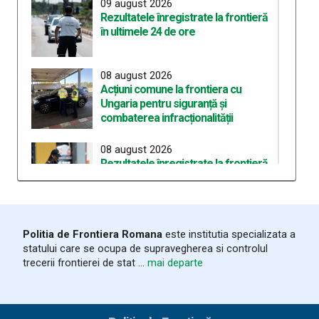
09 august 2026
Rezultatele înregistrate la frontieră
în ultimele 24 de ore
08 august 2026
Acțiuni comune la frontiera cu
Ungaria pentru siguranță și
combaterea infracționalității
08 august 2026
Rezultatele înregistrate la frontieră
în ultimele 24 de ore
07 august 2026
Politia de Frontiera Romana
este institutia specializata a
Rezultate înregistrate la frontieră în
statului care se ocupa de supravegherea si controlul
ultimele 24 de ore
trecerii frontierei de stat ...
mai departe
06 august 2026
Trei cetățeni chinezi depistați la PTF