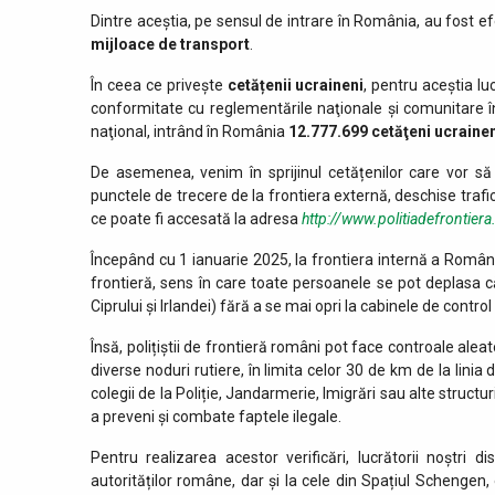
Dintre aceștia, pe sensul de intrare în România, au fost ef
mijloace de transport
.
În ceea ce privește
cetățenii ucraineni
, pentru aceștia lu
conformitate cu reglementările naţionale şi comunitare î
naţional, intrând în România
12.777.699
cetăţeni ucrainen
De asemenea, venim în sprijinul cetățenilor care vor să 
punctele de trecere de la frontiera externă, deschise trafi
ce poate fi accesată la adresa
http://www.politiadefrontiera
Începând cu 1 ianuarie 2025, la frontiera internă a Românie
frontieră, sens în care toate persoanele se pot deplasa 
Ciprului și Irlandei) fără a se mai opri la cabinele de contro
Însă, polițiștii de frontieră români pot face controale alea
diverse noduri rutiere, în limita celor 30 de km de la lini
colegii de la Poliție, Jandarmerie, Imigrări sau alte structur
a preveni și combate faptele ilegale.
Pentru realizarea acestor verificări, lucrătorii noștr
autorităților române, dar și la cele din Spațiul Schengen