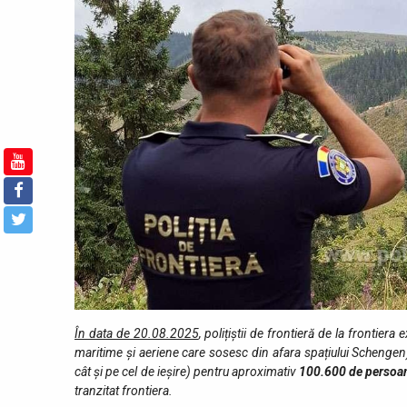
În data de 20.08.2025
, polițiștii de frontieră de la frontier
maritime și aeriene care sosesc din afara spațiului Schengen) 
cât şi pe cel de ieşire) pentru aproximativ
100.600
de persoa
tranzitat fro­ntiera.