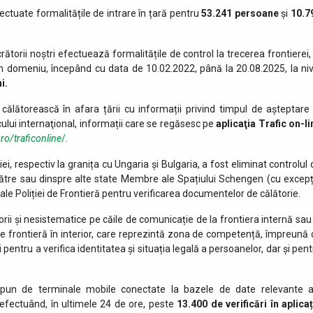
ectuate formalitățile de intrare în țară pentru
53.241
persoane
și
10.7
crătorii noștri efectuează formalitățile de control la trecerea frontierei,
n domeniu, începând cu data de 10.02.2022, până la 20.08.2025, la niv
i.
călătorească în afara țării cu informații privind timpul de așteptare 
cului internaţional, informații care se regăsesc pe
aplicaţia Trafic on-li
.ro/traficonline
/
.
i, respectiv la granița cu Ungaria și Bulgaria, a fost eliminat controlul 
către sau dinspre alte state Membre ale Spațiului Schengen (cu excepț
l ale Poliției de Frontieră pentru verificarea documentelor de călătorie.
torii și nesistematice pe căile de comunicație de la frontiera internă sau 
a de frontieră în interior, care reprezintă zona de competență, împreună 
i pentru a verifica identitatea și situația legală a persoanelor, dar și pen
i dispun de terminale mobile conectate la bazele de date relevante a
, efectuând, în ultimele 24 de ore, peste
13.400 de
verificări în aplica