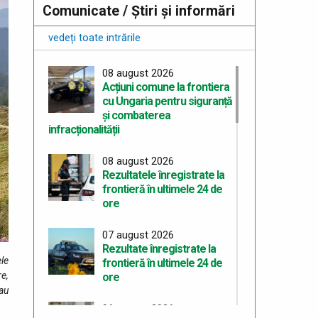
Comunicate / Știri și informări
vedeți toate intrările
08 august 2026
Acțiuni comune la frontiera
cu Ungaria pentru siguranță
și combaterea
infracționalității
08 august 2026
Rezultatele înregistrate la
frontieră în ultimele 24 de
ore
07 august 2026
Rezultate înregistrate la
ele
frontieră în ultimele 24 de
re,
ore
au
06 august 2026