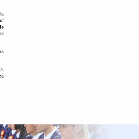
04 august 2026
Salvat la timp de polițiștii de
la
frontieră, după ce a adormit
st
pe un colac în mijlocul
de
Dunării
la
04 august 2026
Biciclete electrice în
ea
valoare de 20.000 de euro,
căutate de autoritățile
austriece, descoperite de polițiștii de
ă,
frontieră bihoreni
ea
04 august 2026
Rezultate înregistrate la
frontieră în ultimele 24 de
ore
03 august 2026
România și Republica
Moldova consolidează
cooperarea pentru