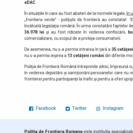
eDAC
.
În situațiile în care au fost abateri de la normele legale,
în 
„frontiera verde” - poliţiştii de frontieră au constatat
12
încălcată legislaţia română. În urma constatării faptelor ile
36.978 lei
și au fost ridicate în vederea confiscării,
bu
comercializare, cu scopul de a proteja consumatorii.
De asemenea, nu s-a permis intrarea în ţară a
35 cetăţeni
nu s-a permis ieşirea a
13 cetăţeni români
din diferite mot
Poliţia de Frontieră Română întreprinde zilnic, împreună cu
în vederea depistării şi sancţionării persoanelor care nu 
frontierei pentru participanții la trafic și pentru a oferi sprij
Facebook
Twitter
Instagram
Politia de Frontiera Romana
este institutia specializa