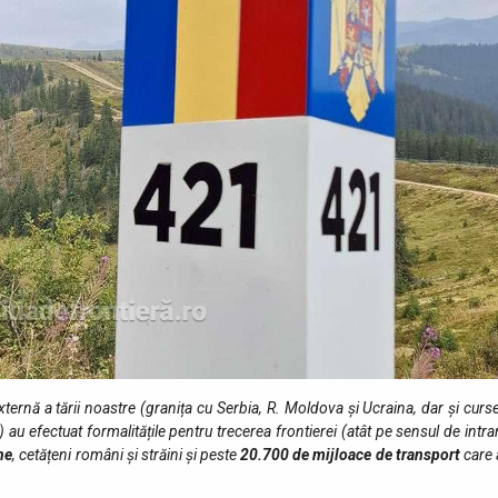
a externă a tării noastre (granița cu Serbia, R. Moldova și Ucraina, dar și curs
au efectuat formalitățile pentru trecerea frontierei (atât pe sensul de intra
ne
, cetățeni români și străini şi peste
20.700
de mijloace de transport
care 