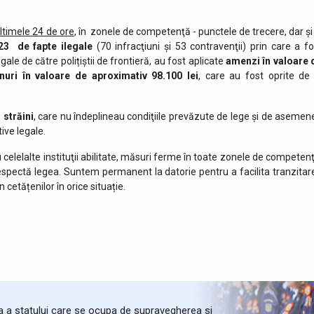
ultimele 24 de ore
, în zonele de competenţă - punctele de trecere, dar şi 
3 de fapte ilegale
(70 infracţiuni şi 53 contravenţii) prin care a fo
gale de către polițiștii de frontieră, au fost aplicate
amenzi în valoare 
nuri în valoare de aproximativ
98.100 lei
, care au fost oprite de 
 străini
, care nu îndeplineau condiţiile prevăzute de lege şi de asemen
ive legale.
 celelalte instituţii abilitate, măsuri ferme în toate zonele de competenţ
respectă legea. Suntem permanent la datorie pentru a facilita tranzitar
in cetățenilor în orice situație.
ta a statului care se ocupa de supravegherea si