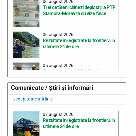
06 august 2026
Trei cetățeni chinezi depistați la PTF
Stamora-Moravița cu vize false
06 august 2026
Rezultate înregistrate la frontieră în
ultimele 24 de ore
05 august 2026
Organizarea celui de-al treilea
Workshop pentru elaborarea unei
curicule comune de pregătire în
Comunicate / Știri și informări
cadrul proiectului “ROHU00634 –
SAFE – Together for a Safer Area”
vedeți toate intrările
05 august 2026
07 august 2026
Rezultate înregistrate la frontieră în
Rezultate înregistrate la frontieră în
ultimele 24 de ore
ultimele 24 de ore