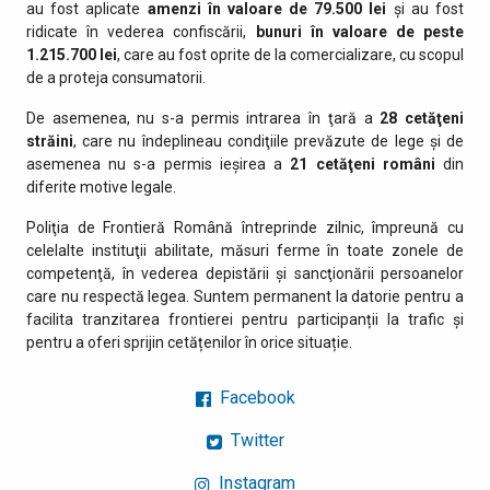
au fost aplicate
amenzi în valoare de 79.500 lei
și au fost
ridicate în vederea confiscării,
bunuri în valoare de peste
1.215.700 lei
, care au fost oprite de la comercializare, cu scopul
de a proteja consumatorii.
De asemenea, nu s-a permis intrarea în ţară a
28 cetăţeni
străini
, care nu îndeplineau condiţiile prevăzute de lege şi de
asemenea nu s-a permis ieşirea a
21 cetăţeni români
din
diferite motive legale.
Poliţia de Frontieră Română întreprinde zilnic, împreună cu
celelalte instituţii abilitate, măsuri ferme în toate zonele de
competenţă, în vederea depistării şi sancţionării persoanelor
care nu respectă legea. Suntem permanent la datorie pentru a
facilita tranzitarea frontierei pentru participanții la trafic și
pentru a oferi sprijin cetățenilor în orice situație.
Facebook
Twitter
Instagram