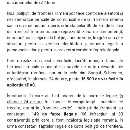
documentelor de călătorie.
Însă, polițiștii de frontieră români pot face controale aleatorii și
nesistematice pe căile de comunicație de la frontiera internă
sau în diverse noduri rutiere, în limita celor 30 de km de la linia
de frontieră în interior, care reprezintă zona de competență,
împreună cu colegii de la Poliție, Jandarmerie, Imigrări sau alte
structuri pentru a verifica identitatea și situația legală a
persoanelor, dar și pentru a preveni și combate faptele ilegale.
Pentru realizarea acestor verificări, lucrătorii noștri dispun de
terminale mobile conectate la bazele de date relevante ale
autorităților române, dar și la cele din Spațiul Schengen,
efectuând, în ultimele 24 de ore, peste
15.900 de
verificări în
aplicația eDAC
.
În situațiile în care au fost abateri de la normele legale,
în
ultimele 24 de ore
, în zonele de competenţă - punctele de
trecere, dar şi la „frontiera verde” - poliţiştii de frontieră au
constatat
149 de fapte ilegale
(66 infracţiuni şi 83
contravenţii) prin care a fost încălcată legislaţia română. În
urma constatării faptelor ilegale de către polițiștii de frontieră,