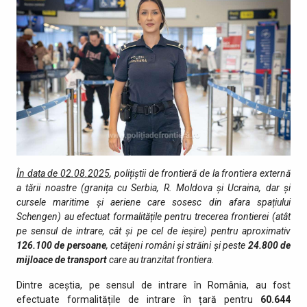
În data de 02.08.2025
, polițiștii de frontieră de la frontiera externă
a tării noastre (granița cu Serbia, R. Moldova și Ucraina, dar și
cursele maritime și aeriene care sosesc din afara spațiului
Schengen) au efectuat formalitățile pentru trecerea frontierei (atât
pe sensul de intrare, cât şi pe cel de ieşire) pentru aproximativ
126.100
de persoane
, cetățeni români și străini şi peste
24.800
de
mijloace de transport
care au tranzitat fro­ntiera.
Dintre aceștia, pe sensul de intrare în România, au fost
efectuate formalitățile de intrare în țară pentru
60.644