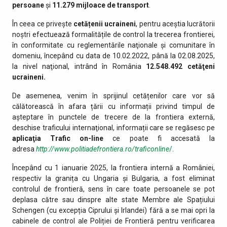
persoane
și
11.279
mijloace de transport
.
În ceea ce privește
cetățenii ucraineni
, pentru aceștia lucrătorii
noștri efectuează formalitățile de control la trecerea frontierei,
în conformitate cu reglementările naţionale şi comunitare în
domeniu, începând cu data de 10.02.2022, până la 02.08.2025,
la nivel naţional, intrând în România
12.548.492
cetăţeni
ucraineni.
De asemenea, venim în sprijinul cetățenilor care vor să
călătorească în afara țării cu informații privind timpul de
așteptare în punctele de trecere de la frontiera externă,
deschise traficului internaţional, informații care se regăsesc pe
aplicaţia Trafic on-line
ce poate fi accesată la
adresa
http://www.politiadefrontiera.ro/traficonline
/
.
Începând cu 1 ianuarie 2025, la frontiera internă a României,
respectiv la granița cu Ungaria și Bulgaria, a fost eliminat
controlul de frontieră, sens în care toate persoanele se pot
deplasa către sau dinspre alte state Membre ale Spațiului
Schengen (cu excepția Ciprului și Irlandei) fără a se mai opri la
cabinele de control ale Poliției de Frontieră pentru verificarea