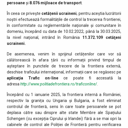
persoane
și
8.076 mijloace de transport
.
În ceea ce privește
cetățenii ucraineni
, pentru aceștia lucrătorii
noștri efectuează formalitățile de control la trecerea frontierei,
în conformitate cu reglementările naţionale şi comunitare în
domeniu, începând cu data de 10.02.2022, până la 30.03.2025,
la nivel naţional, intrând în România
11.372.109
cetăţeni
ucraineni.
De asemenea, venim în sprijinul cetățenilor care vor să
călătorească în afara țării cu informații privind timpul de
așteptare în punctele de trecere de la frontiera externă,
deschise traficului internaţional, informații care se regăsesc pe
aplicaţia Trafic on-line
ce poate fi accesată la
adresa
http://www.politiadefrontiera.ro/traficonline
/
.
Începând cu 1 ianuarie 2025, la frontiera internă a României,
respectiv la granița cu Ungaria și Bulgaria, a fost eliminat
controlul de frontieră, sens în care toate persoanele se pot
deplasa către sau dinspre alte state Membre ale Spațiului
Schengen (cu excepția Ciprului și Irlandei) fără a se mai opri la
cabinele de control ale Poliției de Frontieră pentru verificarea