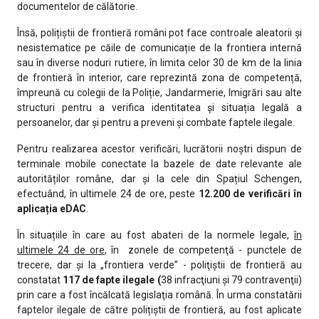
documentelor de călătorie.
Însă, polițiștii de frontieră români pot face controale aleatorii și
nesistematice pe căile de comunicație de la frontiera internă
sau în diverse noduri rutiere, în limita celor 30 de km de la linia
de frontieră în interior, care reprezintă zona de competență,
împreună cu colegii de la Poliție, Jandarmerie, Imigrări sau alte
structuri pentru a verifica identitatea și situația legală a
persoanelor, dar și pentru a preveni și combate faptele ilegale.
Pentru realizarea acestor verificări, lucrătorii noștri dispun de
terminale mobile conectate la bazele de date relevante ale
autorităților române, dar și la cele din Spațiul Schengen,
efectuând, în ultimele 24 de ore, peste
12.200 de
verificări în
aplicația eDAC
.
În situațiile în care au fost abateri de la normele legale,
în
ultimele 24 de ore
, în zonele de competenţă - punctele de
trecere, dar şi la „frontiera verde” - poliţiştii de frontieră au
constatat
117 de fapte ilegale (
38 infracţiuni şi 79 contravenţii)
prin care a fost încălcată legislaţia română. În urma constatării
faptelor ilegale de către polițiștii de frontieră, au fost aplicate