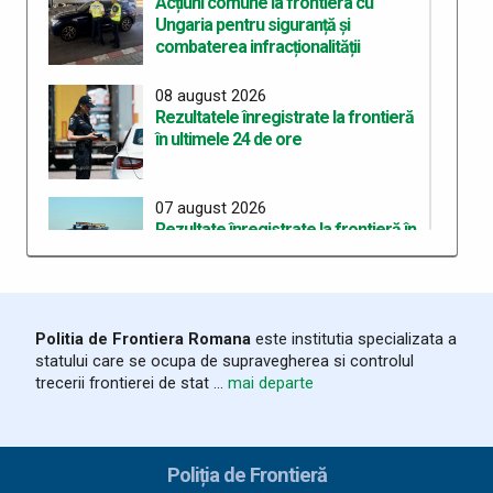
Acțiuni comune la frontiera cu
Ungaria pentru siguranță și
combaterea infracționalității
08 august 2026
Rezultatele înregistrate la frontieră
în ultimele 24 de ore
07 august 2026
Rezultate înregistrate la frontieră în
ultimele 24 de ore
06 august 2026
Politia de Frontiera Romana
este institutia specializata a
Trei cetățeni chinezi depistați la PTF
statului care se ocupa de supravegherea si controlul
Stamora-Moravița cu vize false
trecerii frontierei de stat ...
mai departe
06 august 2026
Rezultate înregistrate la frontieră în
Poliția de Frontieră
ultimele 24 de ore