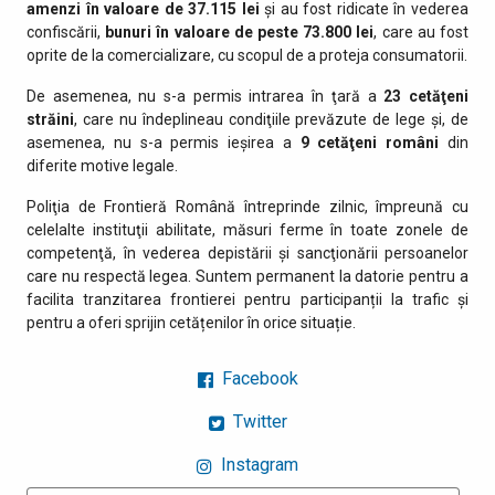
amenzi în valoare de 37.115 lei
și au fost ridicate în vederea
confiscării,
bunuri în valoare de peste
73.800
lei
, care au fost
oprite de la comercializare, cu scopul de a proteja consumatorii.
De asemenea, nu s-a permis intrarea în ţară a
23 cetăţeni
străini
, care nu îndeplineau condiţiile prevăzute de lege şi, de
asemenea, nu s-a permis ieşirea a
9 cetăţeni români
din
diferite motive legale.
Poliţia de Frontieră Română întreprinde zilnic, împreună cu
celelalte instituţii abilitate, măsuri ferme în toate zonele de
competenţă, în vederea depistării şi sancţionării persoanelor
care nu respectă legea. Suntem permanent la datorie pentru a
facilita tranzitarea frontierei pentru participanții la trafic și
pentru a oferi sprijin cetățenilor în orice situație.
Facebook
Twitter
Instagram