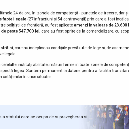
ultimele 24 de ore
, în zonele de competenţă - punctele de trecere, dar şi 
 fapte ilegale
(27 infracţiuni şi 54 contravenţii) prin care a fost încălc
re polițiștii de frontieră, au fost aplicate
amenzi în valoare de 23.600 l
e de peste
547.700 lei
, care au fost oprite de la comercializare, cu scop
 străini
, care nu îndeplineau condiţiile prevăzute de lege şi, de asemene
ve legale.
 celelalte instituţii abilitate, măsuri ferme în toate zonele de competenţ
respectă legea. Suntem permanent la datorie pentru a facilita tranzitar
in cetățenilor în orice situație.
ta a statului care se ocupa de supravegherea si