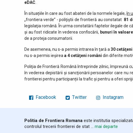
eDAC
.
În situațiile în care au fost abateri de la normele legale,
în 
„frontiera verde” - poliţiştii de frontieră au constatat
81 de
legislaţia română. În urma constatării faptelor ilegale de căt
și au fost ridicate în vederea confiscării,
bunuri în valoar
de a proteja consumatorii.
De asemenea, nu s-a permis intrarea în ţară a
30 cetăţeni
nu s-a permis ieşirea
a 4 cetăţeni români
din diferite moti
Poliţia de Frontieră Română întreprinde zilnic, împreună cu
în vederea depistării şi sancţionării persoanelor care nu 
frontierei pentru participanții la trafic și pentru a oferi sprij
Facebook
Twitter
Instagram
Politia de Frontiera Romana
este institutia specializa
controlul trecerii frontierei de stat ...
mai departe