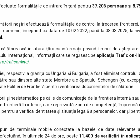
fectuate formalitățile de intrare în țară pentru
37.206
persoane
și
8.7
crătorii noștri efectuează formalitățile de control la trecerea frontierei,
n domeniu, începând cu data de 10.02.2022, până la 08.03.2025, la niv
i.
călătorească în afara țării cu informații privind timpul de așteptare 
cului internaţional, informații care se regăsesc pe
aplicaţia Trafic on-li
.ro/traficonline
/
.
i, respectiv la granița cu Ungaria și Bulgaria, a fost eliminat controlul 
către sau dinspre alte state Membre ale Spațiului Schengen (cu excepț
l ale Poliției de Frontieră pentru verificarea documentelor de călătorie.
torii și nesistematice pe căile de comunicație de la frontiera internă sau 
a de frontieră în interior, care reprezintă zona de competență, împreună 
i pentru a verifica identitatea și situația legală a persoanelor, dar și pen
i dispun de terminale mobile conectate la bazele de date relevante a
, efectuând, în ultimele 24 de ore, peste
11.400
de
verificări în aplica