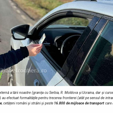
a externă a tării noastre (granița cu Serbia, R. Moldova și Ucraina, dar și curs
au efectuat formalitățile pentru trecerea frontierei (atât pe sensul de intra
e
, cetățeni români și străini şi peste
16.800
de mijloace de transport
care 