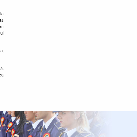
cooperarea pentru
fluidizarea traficului transfrontalier
la
ată
03 august 2026
ei
Trafic intens la frontiera cu
ul
Republica Moldova. Măsuri
pentru reducerea timpilor
de așteptare
a,
03 august 2026
Două autoturisme căutate
ă,
de autoritățile din Belgia și
ea
Spania, descoperite la
frontiera cu R. Moldova
03 august 2026
SUMMER MIGRATION 4 –
Polițiștii de frontieră
giurgiuveni au descoperit
articole susceptibile a fi contrafăcute,
în valoare de aproximativ 740.000 de lei