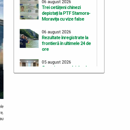
06 august 2026
Trei cetățeni chinezi
depistați la PTF Stamora-
Moravița cu vize false
06 august 2026
Rezultate înregistrate la
frontieră în ultimele 24 de
ore
05 august 2026
Organizarea celui de-al
treilea Workshop pentru
elaborarea unei curicule
comune de pregătire în cadrul
proiectului “ROHU00634 – SAFE –
Together for a Safer Area”
ele
05 august 2026
re,
Rezultate înregistrate la
au
frontieră în ultimele 24 de
ore