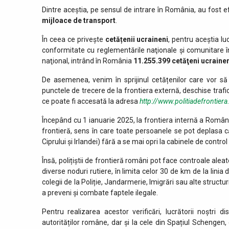
Dintre aceștia, pe sensul de intrare în România, au fost e
mijloace de transport
.
În ceea ce privește
cetățenii ucraineni
, pentru aceștia lu
conformitate cu reglementările naţionale şi comunitare î
naţional, intrând în România
11.255.399
cetăţeni ucrainen
De asemenea, venim în sprijinul cetățenilor care vor să 
punctele de trecere de la frontiera externă, deschise trafi
ce poate fi accesată la adresa
http://www.politiadefrontiera
Începând cu 1 ianuarie 2025, la frontiera internă a Românie
frontieră, sens în care toate persoanele se pot deplasa 
Ciprului și Irlandei) fără a se mai opri la cabinele de contro
Însă, polițiștii de frontieră români pot face controale alea
diverse noduri rutiere, în limita celor 30 de km de la lini
colegii de la Poliție, Jandarmerie, Imigrări sau alte structur
a preveni și combate faptele ilegale.
Pentru realizarea acestor verificări, lucrătorii noștr
autorităților române, dar și la cele din Spațiul Schengen