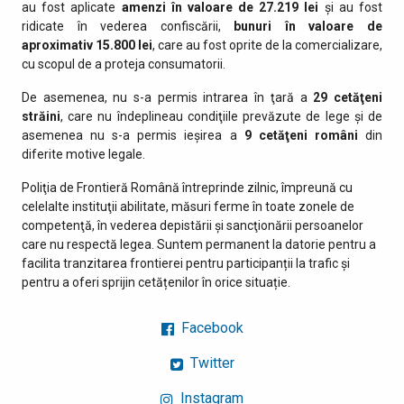
au fost aplicate
amenzi în valoare de 27.219 lei
și au fost
ridicate în vederea confiscării,
bunuri în valoare de
aproximativ
15.800 lei
, care au fost oprite de la comercializare,
cu scopul de a proteja consumatorii.
De asemenea, nu s-a permis intrarea în ţară a
29 cetăţeni
străini
, care nu îndeplineau condiţiile prevăzute de lege şi de
asemenea nu s-a permis ieşirea a
9 cetăţeni români
din
diferite motive legale.
Poliţia de Frontieră Română întreprinde zilnic, împreună cu
celelalte instituţii abilitate, măsuri ferme în toate zonele de
competenţă, în vederea depistării şi sancţionării persoanelor
care nu respectă legea. Suntem permanent la datorie pentru a
facilita tranzitarea frontierei pentru participanții la trafic și
pentru a oferi sprijin cetățenilor în orice situație.
Facebook
Twitter
Instagram