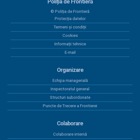
Poliția de Frontieră
Workshop pentru elaborarea unei
curicule comune de pregătire în
© Poliția de Frontieră
cadrul proiectului “ROHU00634 –
Protecția datelor
SAFE – Together for a Safer Area”
Termeni și condiții
Cookies
05 august 2026
Rezultate înregistrate la frontieră în
Informații tehnice
ultimele 24 de ore
E-mail
04 august 2026
Organizare
Salvat la timp de polițiștii de frontieră,
după ce a adormit pe un colac în
Echipa managerială
mijlocul Dunării
Inspectoratul general
Structuri subordonate
04 august 2026
Puncte de Trecere a Frontierei
Biciclete electrice în valoare de
20.000 de euro, căutate de
autoritățile austriece, descoperite
Colaborare
de polițiștii de frontieră bihoreni
Colaborare internă
04 august 2026