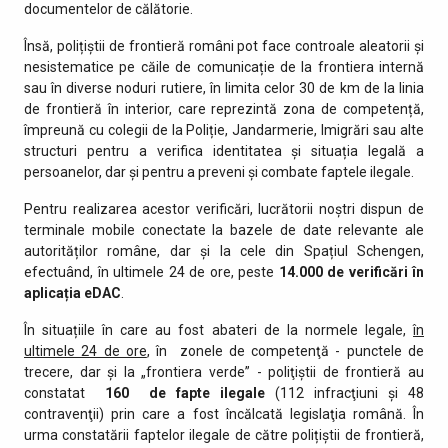
documentelor de călătorie.
Însă, polițiștii de frontieră români pot face controale aleatorii și
nesistematice pe căile de comunicație de la frontiera internă
sau în diverse noduri rutiere, în limita celor 30 de km de la linia
de frontieră în interior, care reprezintă zona de competență,
împreună cu colegii de la Poliție, Jandarmerie, Imigrări sau alte
structuri pentru a verifica identitatea și situația legală a
persoanelor, dar și pentru a preveni și combate faptele ilegale.
Pentru realizarea acestor verificări, lucrătorii noștri dispun de
terminale mobile conectate la bazele de date relevante ale
autorităților române, dar și la cele din Spațiul Schengen,
efectuând, în ultimele 24 de ore, peste
14.000 de
verificări în
aplicația eDAC
.
În situațiile în care au fost abateri de la normele legale,
în
ultimele 24 de ore
, în zonele de competenţă - punctele de
trecere, dar şi la „frontiera verde” - poliţiştii de frontieră au
constatat
160 de fapte ilegale
(112 infracţiuni şi 48
contravenţii) prin care a fost încălcată legislaţia română. În
urma constatării faptelor ilegale de către polițiștii de frontieră,