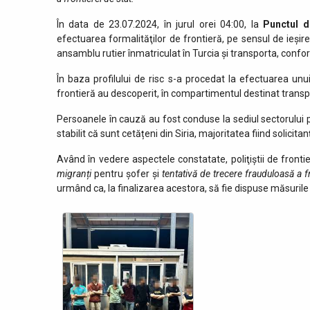
În data de 23.07.2024, în jurul orei 04:00, la
Punctul d
efectuarea formalităţilor de frontieră, pe sensul de ieşir
ansamblu rutier înmatriculat în Turcia şi transporta, confor
În baza profilului de risc s-a procedat la efectuarea unui
frontieră au descoperit, în compartimentul destinat transp
Persoanele în cauză au fost conduse la sediul sectorului poli
stabilit că sunt cetățeni din Siria, majoritatea fiind solicita
Având în vedere aspectele constatate, poliţiştii de fronti
migranți
pentru șofer și
tentativă de trecere frauduloasă a f
urmând ca, la finalizarea acestora, să fie dispuse măsurile