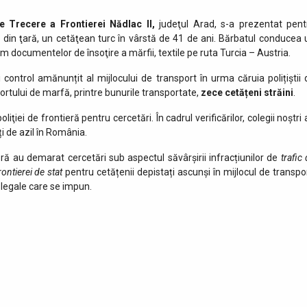
e Trecere a Frontierei Nădlac II,
judeţul Arad, s-a prezentat pent
e din ţară, un cetăţean turc în vârstă de 41 de ani. Bărbatul conducea 
m documentelor de însoţire a mărfii, textile pe ruta Turcia – Austria.
 control amănunțit al mijlocului de transport în urma căruia polițiștii 
ortului de marfă, printre bunurile transportate,
zece cetățeni străini
.
ţiei de frontieră pentru cercetări. În cadrul verificărilor, colegii noștri
nți de azil în România.
eră au demarat cercetări sub aspectul săvârșirii infracțiunilor de
trafic
rontierei de stat
pentru cetățenii depistați ascunși în mijlocul de transpor
 legale care se impun.