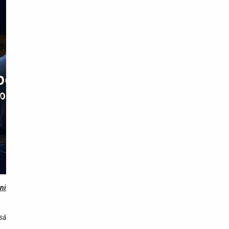
ni
asă