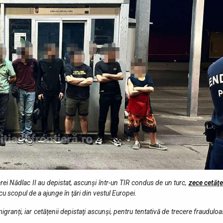
ierei Nădlac II au depistat, ascunși într-un TIR condus de un turc,
zece cetăţe
 cu scopul de a ajunge în ţări din vestul Europei.
igranți, iar cetăţenii depistaţi ascunşi, pentru tentativă de trecere fraudulo