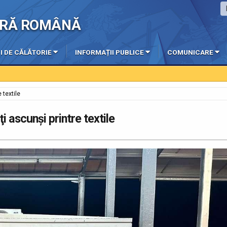
IERĂ ROMÂNĂ
I DE CĂLĂTORIE
INFORMAȚII PUBLICE
COMUNICARE
 textile
ţi ascunși printre textile