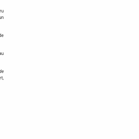
ru
un
de
 au
 de
t,