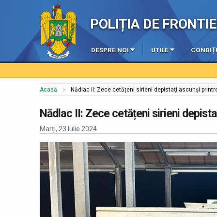
POLIȚIA DE FRONT
DESPRE NOI
UTILE
CONDIȚI
Acasă
Nădlac II: Zece cetățeni sirieni depistaţi ascunși printre
Nădlac II: Zece cetățeni sirieni depista
Marți, 23 Iulie 2024