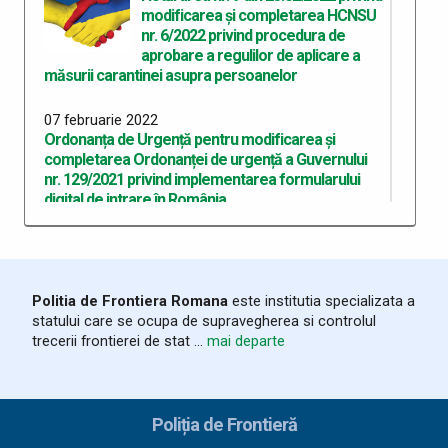
modificarea și completarea HCNSU
nr. 6/2022 privind procedura de
aprobare a regulilor de aplicare a
măsurii carantinei asupra persoanelor
07 februarie 2022
Ordonanța de Urgență pentru modificarea și
completarea Ordonanței de urgență a Guvernului
nr. 129/2021 privind implementarea formularului
digital de intrare în România
07 februarie 2022
OUG pentru modificarea și completarea OUG nr.
68/2021 privind adoptarea unor măsuri pentru
Politia de Frontiera Romana
este institutia specializata a
punerea în aplicare a cadrului european privind
statului care se ocupa de supravegherea si controlul
COVID
trecerii frontierei de stat ...
mai departe
04 februarie 2022
Hotărârea CNSU nr. 7 din 03.02.2022 privind
propunerea prelungirii stării de alertă
Poliția de Frontieră