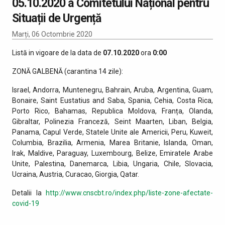
05.10.2020 a Comitetului Național pentru
Situații de Urgență
Marți, 06 Octombrie 2020
Listă in vigoare de la data de
07.10.2020
ora
0:00
ZONĂ GALBENĂ (carantina 14 zile):
Israel, Andorra, Muntenegru, Bahrain, Aruba, Argentina, Guam,
Bonaire, Saint Eustatius and Saba, Spania, Cehia, Costa Rica,
Porto Rico, Bahamas, Republica Moldova, Franța, Olanda,
Gibraltar, Polinezia Franceză, Seint Maarten, Liban, Belgia,
Panama, Capul Verde, Statele Unite ale Americii, Peru, Kuweit,
Columbia, Brazilia, Armenia, Marea Britanie, Islanda, Oman,
Irak, Maldive, Paraguay, Luxembourg, Belize, Emiratele Arabe
Unite, Palestina, Danemarca, Libia, Ungaria, Chile, Slovacia,
Ucraina, Austria, Curacao, Giorgia, Qatar.
Detalii la
http://www.cnscbt.ro/index.php/liste-zone-afectate-
covid-19