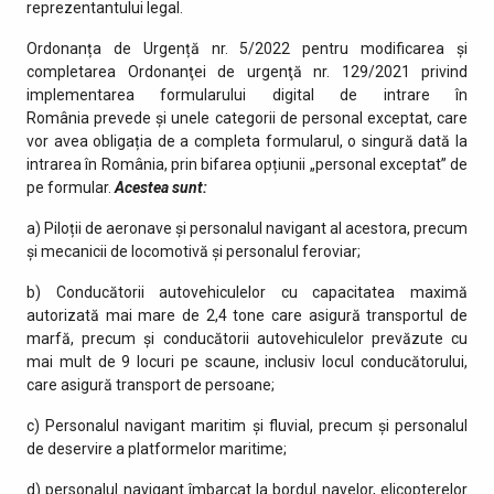
reprezentantului legal.
Ordonanța de Urgență nr. 5/2022 pentru modificarea și
completarea Ordonanţei de urgenţă nr. 129/2021 privind
implementarea formularului digital de intrare în
România prevede și unele categorii de personal exceptat, care
vor avea obligația de a completa formularul, o singură dată la
intrarea în România, prin bifarea opțiunii „personal exceptat” de
pe formular.
Acestea sunt:
a) Piloții de aeronave și personalul navigant al acestora, precum
și mecanicii de locomotivă și personalul feroviar;
b) Conducătorii autovehiculelor cu capacitatea maximă
autorizată mai mare de 2,4 tone care asigură transportul de
marfă, precum și conducătorii autovehiculelor prevăzute cu
mai mult de 9 locuri pe scaune, inclusiv locul conducătorului,
care asigură transport de persoane;
c) Personalul navigant maritim și fluvial, precum și personalul
de deservire a platformelor maritime;
d) personalul navigant îmbarcat la bordul navelor, elicopterelor