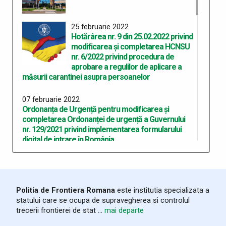
25 februarie 2022
Hotărârea nr. 9 din 25.02.2022 privind
modificarea și completarea HCNSU
nr. 6/2022 privind procedura de
aprobare a regulilor de aplicare a
măsurii carantinei asupra persoanelor
07 februarie 2022
Ordonanța de Urgență pentru modificarea și
completarea Ordonanței de urgență a Guvernului
nr. 129/2021 privind implementarea formularului
digital de intrare în România
07 februarie 2022
OUG pentru modificarea și completarea OUG nr.
68/2021 privind adoptarea unor măsuri pentru
Politia de Frontiera Romana
este institutia specializata a
punerea în aplicare a cadrului european privind
statului care se ocupa de supravegherea si controlul
COVID
trecerii frontierei de stat ...
mai departe
04 februarie 2022