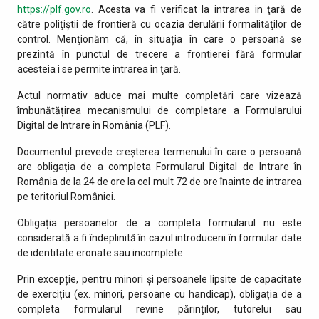
https://plf.gov.ro
. Acesta va fi verificat la intrarea in ţară de
către poliţiştii de frontieră cu ocazia derulării formalităţilor de
control. Menţionăm că, în situația în care o persoană se
prezintă în punctul de trecere a frontierei fără formular
acesteia i se permite intrarea în ţară.
Actul normativ aduce mai multe completări care vizează
îmbunătățirea mecanismului de completare a Formularului
Digital de Intrare în România (PLF).
Documentul prevede creșterea termenului în care o persoană
are obligația de a completa Formularul Digital de Intrare în
România de la 24 de ore la cel mult 72 de ore înainte de intrarea
pe teritoriul României.
Obligația persoanelor de a completa formularul nu este
considerată a fi îndeplinită în cazul introducerii în formular date
de identitate eronate sau incomplete.
Prin excepție, pentru minori și persoanele lipsite de capacitate
de exercițiu (ex. minori, persoane cu handicap), obligația de a
completa formularul revine părinților, tutorelui sau