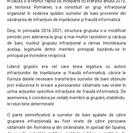
În cauză s-a reținut faptul că, începând cu sfârșitul anului 2015,
pe teritoriul României, s-a constituit un grup infracțional
organizat în vederea spălării sumelor de bani provenite din
săvârșirea de infracțiuni de înșelăciune și fraudă informatică.
Deși, în perioada 2016-2021, structura grupului s-a modificat
periodic prin aderarea la grup a mai multor racolatori și cărăuși
de bani, nucleul grupului infracțional a rămas întotdeauna
același, legăturile dintre membrii principali bazându-se în
principal pe încredere reciprocă.
Liderul grupării era cel care ținea legătura cu autorii
infracțiunilor de înșelăciune și fraudă informatică, cărora le
furniza datele necesare transferării sumelor de bani obținute
prin inducerea în eroare a persoanelor vătămate sau virate în
urma acțiunilor specifice infracțiunii de fraudă informatică. De
asemenea, îi coordona pe ceilalți membrii ai grupării, stabilindu-
le roluri bine determinate.
O parte semnificativă a sumelor de bani spălate de către
gruparea infracțională au fost virate de către persoane
vătămate din România și din străinătate, în special din Spania,