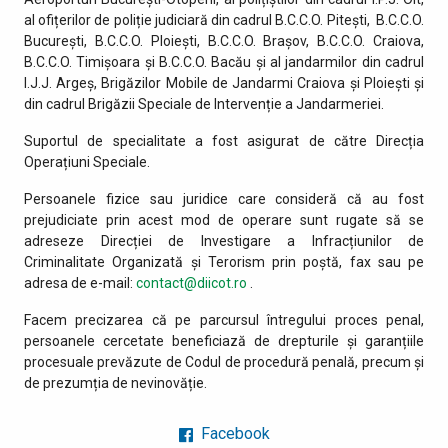
al ofițerilor de poliție judiciară din cadrul B.C.C.O. Pitești, B.C.C.O.
București, B.C.C.O. Ploiești, B.C.C.O. Brașov, B.C.C.O. Craiova,
B.C.C.O. Timișoara și B.C.C.O. Bacău și al jandarmilor din cadrul
I.J.J. Argeș, Brigăzilor Mobile de Jandarmi Craiova și Ploiești şi
din cadrul Brigăzii Speciale de Intervenție a Jandarmeriei.
Suportul de specialitate a fost asigurat de către Direcția
Operațiuni Speciale.
Persoanele fizice sau juridice care consideră că au fost
prejudiciate prin acest mod de operare sunt rugate să se
adreseze Direcției de Investigare a Infracțiunilor de
Criminalitate Organizată și Terorism prin poștă, fax sau pe
adresa de e-mail:
contact@diicot.ro
.
Facem precizarea că pe parcursul întregului proces penal,
persoanele cercetate beneficiază de drepturile și garanțiile
procesuale prevăzute de Codul de procedură penală, precum și
de prezumția de nevinovăție.
Facebook