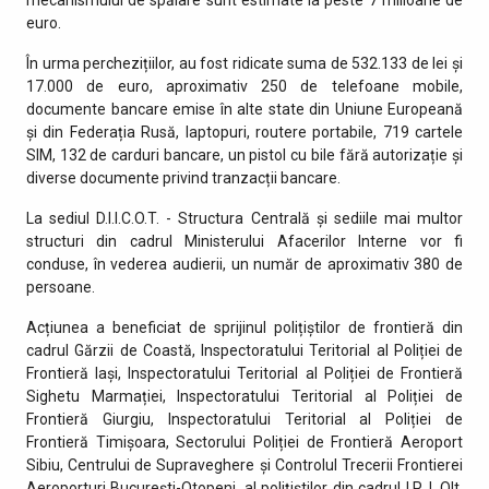
euro.
În urma perchezițiilor, au fost ridicate suma de 532.133 de lei și
17.000 de euro, aproximativ 250 de telefoane mobile,
documente bancare emise în alte state din Uniune Europeană
și din Federația Rusă, laptopuri, routere portabile, 719 cartele
SIM, 132 de carduri bancare, un pistol cu bile fără autorizație și
diverse documente privind tranzacții bancare.
La sediul D.I.I.C.O.T. - Structura Centrală și sediile mai multor
structuri din cadrul Ministerului Afacerilor Interne vor fi
conduse, în vederea audierii, un număr de aproximativ 380 de
persoane.
Acțiunea a beneficiat de sprijinul polițiștilor de frontieră din
cadrul Gărzii de Coastă, Inspectoratului Teritorial al Poliției de
Frontieră Iași, Inspectoratului Teritorial al Poliției de Frontieră
Sighetu Marmației, Inspectoratului Teritorial al Poliției de
Frontieră Giurgiu, Inspectoratului Teritorial al Poliției de
Frontieră Timișoara, Sectorului Poliției de Frontieră Aeroport
Sibiu, Centrului de Supraveghere și Controlul Trecerii Frontierei
Aeroporturi București-Otopeni, al polițiștilor din cadrul I.P.J. Olt,