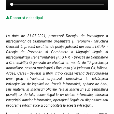
Descarcă videoclipul
La data de 21.07.2021, procurorii Direcției de Investigare a
Infracțiunilor de Criminalitate Organizată și Terorism - Structura
Centrală, împreună cu ofițeri de poliție judiciară din cadrul I.G.P.F. -
Direcția de Prevenire şi Combatere a Migrației Ilegale şi
Infracționalității Transfrontaliere și I.G.P.R. - Direcția de Combatere
a Criminalității Organizate au efectuat un număr de 17 percheziții
domiciliare, pe raza municipiului București și a județelor Olt, Vâlcea,
Argeș, Caraș - Severin și Ilfov, într-o cauză vizând destructurarea
unui grup infracțional organizat, specializat în săvârșirea
infracțiunilor de înșelăciune, fraudă informatică, spălare de bani,
fals material în înscrisuri oficiale, fals în înscrisuri sub semnătură
privată, uz de fals, acces ilegal la un sistem informatic, alterarea
integrității datelor informatice, operațiuni ilegale cu dispozitive sau
programe informatice și complicitate la aceste infracțiuni.