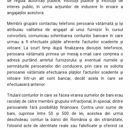
de regulă autorități publice, instituții publice și instituții de
interes public, în urma acțiunilor de inducere în eroare a
angajaților acestora.
Membrii grupării contactau telefonic persoana vătămată și își
atribuiau calitatea de angajat al unui furnizor. În cursul
convorbirii, comunicau schimbarea conturilor bancare în care
urmau a fi efectuate plățile aferente facturilor scadente și
viitoare. La scurt timp după finalizarea discuției telefonice,
persoana vătămată primea un mesaj e-mail care conținea o
adresă purtând antetul furnizorului și eventual numele și
semnăturile persoanelor din conducere, prin care se solicita
persoanei vătămate efectuarea plăților facturilor scadente și
viitoare într-un alt cont bancar, decât acela în care se
efectuaseră anterior.
Titularii conturilor în care se făcea virarea sumelor de bani erau
racolați de către membrii grupului infracțional, în special, dintre
persoanele fără posibilități financiare. Contra unor sume de
bani, cuprinse între 50 și 500 de lei, acestea din urmă
deschideau conturi la bănci din România și din străinătate,
folosind acte de identitate reale sau falsificate și oferind ca