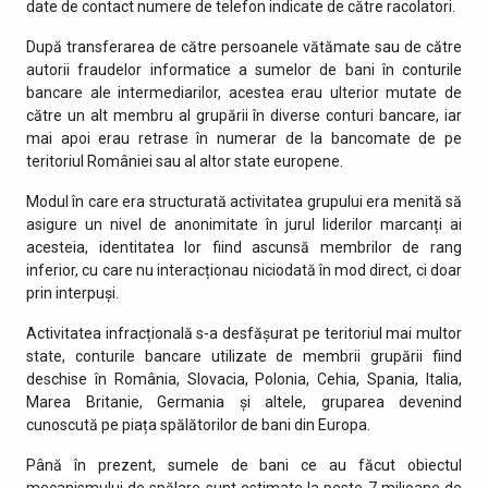
date de contact numere de telefon indicate de către racolatori.
După transferarea de către persoanele vătămate sau de către
autorii fraudelor informatice a sumelor de bani în conturile
bancare ale intermediarilor, acestea erau ulterior mutate de
către un alt membru al grupării în diverse conturi bancare, iar
mai apoi erau retrase în numerar de la bancomate de pe
teritoriul României sau al altor state europene.
Modul în care era structurată activitatea grupului era menită să
asigure un nivel de anonimitate în jurul liderilor marcanți ai
acesteia, identitatea lor fiind ascunsă membrilor de rang
inferior, cu care nu interacționau niciodată în mod direct, ci doar
prin interpuși.
Activitatea infracțională s-a desfășurat pe teritoriul mai multor
state, conturile bancare utilizate de membrii grupării fiind
deschise în România, Slovacia, Polonia, Cehia, Spania, Italia,
Marea Britanie, Germania și altele, gruparea devenind
cunoscută pe piața spălătorilor de bani din Europa.
Până în prezent, sumele de bani ce au făcut obiectul
mecanismului de spălare sunt estimate la peste 7 milioane de