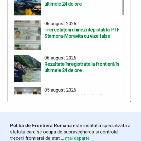
ultimele 24 de ore
06 august 2026
Trei cetățeni chinezi depistați la PTF
Stamora-Moravița cu vize false
06 august 2026
Rezultate înregistrate la frontieră în
ultimele 24 de ore
05 august 2026
Organizarea celui de-al treilea
Workshop pentru elaborarea unei
curicule comune de pregătire în
cadrul proiectului “ROHU00634 –
SAFE – Together for a Safer Area”
Politia de Frontiera Romana
este institutia specializata a
statului care se ocupa de supravegherea si controlul
05 august 2026
trecerii frontierei de stat ...
mai departe