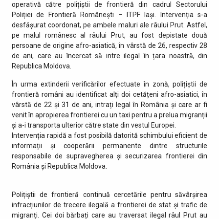
operativă către polițiștii de frontieră din cadrul Sectorului
Poliției de Frontieră Românești – ITPF Iași. Intervenția s-a
desfășurat coordonat, pe ambele maluri ale râului Prut. Astfel,
pe malul românesc al râului Prut, au fost depistate două
persoane de origine afro-asiatică, în vârstă de 26, respectiv 28
de ani, care au încercat să intre ilegal în țara noastră, din
Republica Moldova.
În urma extinderii verificărilor efectuate în zonă, polițiștii de
frontieră români au identificat alți doi cetățeni afro-asiatici, în
vârstă de 22 și 31 de ani, intrați legal în România și care ar fi
venit în apropierea frontierei cu un taxi pentru a prelua migranții
și a-i transporta ulterior către state din vestul Europei.
Intervenția rapidă a fost posibilă datorită schimbului eficient de
informații și cooperării permanente dintre structurile
responsabile de supravegherea și securizarea frontierei din
România și Republica Moldova.
Polițiștii de frontieră continuă cercetările pentru săvârșirea
infracțiunilor de trecere ilegală a frontierei de stat și trafic de
migranți. Cei doi bărbați care au traversat ilegal râul Prut au