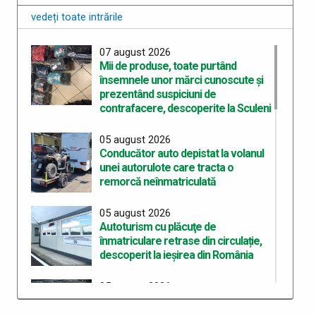
vedeți toate intrările
07 august 2026
Mii de produse, toate purtând
însemnele unor mărci cunoscute şi
prezentând suspiciuni de
contrafacere, descoperite la Sculeni
05 august 2026
Conducător auto depistat la volanul
unei autorulote care tracta o
remorcă neînmatriculată
05 august 2026
Autoturism cu plăcuţe de
înmatriculare retrase din circulație,
descoperit la ieșirea din România
05 august 2026
Bunuri accizabile descoperite și
sancțiune de 10.000 de lei aplicată la