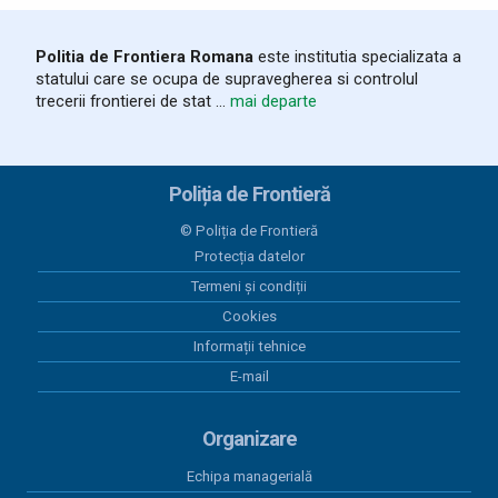
frontiera de est
Politia de Frontiera Romana
este institutia specializata a
03 august 2026
statului care se ocupa de supravegherea si controlul
România și Republica Moldova
trecerii frontierei de stat ...
mai departe
consolidează cooperarea pentru
fluidizarea traficului transfrontalier
03 august 2026
Poliția de Frontieră
Trafic intens la frontiera cu
Republica Moldova. Măsuri pentru
© Poliția de Frontieră
reducerea timpilor de așteptare
Protecția datelor
Termeni și condiții
03 august 2026
Cookies
Autoturism și plăcuțe de înmatriculare căutate de
autorităţile spaniole, indisponibilizate la Albița
Informații tehnice
E-mail
03 august 2026
Certificat ITP falsificat, descoperit
Organizare
de polițiștii de frontieră ieșeni
Echipa managerială