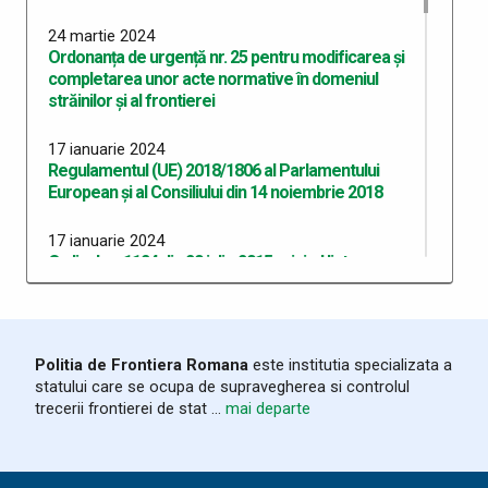
24 martie 2024
Ordonanța de urgență nr. 25 pentru modificarea și
completarea unor acte normative în domeniul
străinilor și al frontierei
17 ianuarie 2024
Regulamentul (UE) 2018/1806 al Parlamentului
European și al Consiliului din 14 noiembrie 2018
17 ianuarie 2024
Ordinul nr. 1124 din 20 iulie 2015 privind lista
documentelor de trecere a frontierei de stat
acceptate de statul român
08 ianuarie 2024
Politia de Frontiera Romana
este institutia specializata a
Decizia (UE) 2024/210 a Consiliului UE din 30
statului care se ocupa de supravegherea si controlul
decembrie 2023 privind aplicarea integrală a
trecerii frontierei de stat ...
mai departe
dispozițiilor acquis-ului Schengen în Republica
Bulgaria și în România