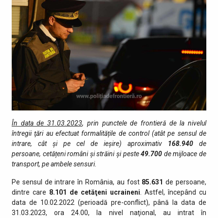
În data de 31.03.2023
, prin punctele de fro­ntieră de la nivelul
întregii ţări au efectuat formalitățile de control (atât pe sensul de
intrare, cât şi pe cel de ieşire) aproximativ
168.940
de
persoane, cetățeni români și străini și peste
49.700
de mijloace de
transport, pe ambele sensuri.
Pe sensul de intrare în România, au fost
85.631
de persoane,
dintre care
8.101 de cetăţeni ucraineni
. Astfel, începând cu
data de 10.02.2022 (perioadă pre-conflict), până la data de
31.03.2023, ora 24.00, la nivel naţional, au intrat în