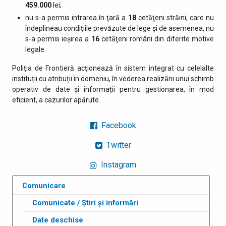
459.000
lei;
nu s-a permis intrarea în ţară a
18
cetăţeni străini, care nu
îndeplineau condiţiile prevăzute de lege şi de asemenea, nu
s-a permis ieşirea a
16
cetăţeni români din diferite motive
legale.
Poliţia de Frontieră acționează în sistem integrat cu celelalte
instituții cu atribuții în domeniu, în vederea realizării unui schimb
operativ de date și informații pentru gestionarea, în mod
eficient, a cazurilor apărute.
Facebook
Twitter
Instagram
Comunicare
Comunicate / Știri și informări
Date deschise