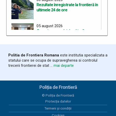
Rezultate înregistrate la frontieră în
ultimele 24 de ore
05 august 2026
Organizarea celui de-al treilea
Workshop pentru elaborarea unei
curicule comune de pregătire în
cadrul proiectului “ROHU00634 –
SAFE – Together for a Safer Area”
Politia de Frontiera Romana
este institutia specializata a
statului care se ocupa de supravegherea si controlul
05 august 2026
trecerii frontierei de stat ...
mai departe
Rezultate înregistrate la frontieră în
ultimele 24 de ore
Poliția de Frontieră
04 august 2026
Salvat la timp de polițiștii de frontieră,
© Poliția de Frontieră
după ce a adormit pe un colac în
Protecția datelor
mijlocul Dunării
Termeni și condiții
Cookies