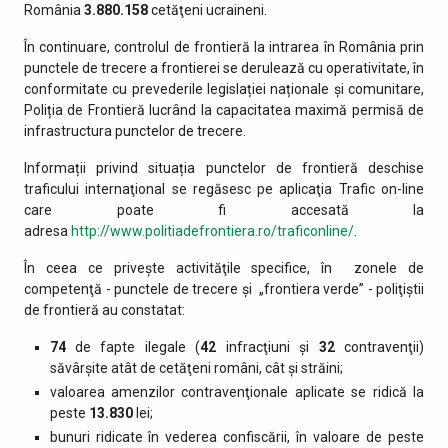
România
3.880.158
cetăţeni ucraineni.
În continuare, controlul de frontieră la intrarea în România prin
punctele de trecere a frontierei se derulează cu operativitate, în
conformitate cu prevederile legislației naționale și comunitare,
Poliția de Frontieră lucrând la capacitatea maximă permisă de
infrastructura punctelor de trecere.
Informații privind situația punctelor de frontieră deschise
traficului internaţional se regăsesc pe aplicaţia Trafic on-line
care poate fi accesată la
adresa
http://www.politiadefrontiera.ro/traficonline/
.
În ceea ce priveşte activităţile specifice, în zonele de
competenţă - punctele de trecere şi „frontiera verde” - poliţiştii
de frontieră au constatat:
74
de fapte ilegale (
42
infracţiuni şi
32
contravenţii)
săvârşite atât de cetăţeni români, cât şi străini;
valoarea amenzilor contravenţionale aplicate se ridică la
peste
13.830
lei;
bunuri ridicate în vederea confiscării, în valoare de peste