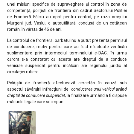
unei misiuni specifice de supraveghere şi control în zona de
competenţă, poliţiști de frontieră din cadrul Sectorului Poliției
de Frontieră Fălciu au oprit pentru control, pe raza orașului
Murgeni, jud. Vaslui, o autoutilitară, condusă de un cetăţean
român, în vârstă de 46 de ani.
La controlul de frontieră, bărbatul nu a putut prezenta permisul
de conducere, motiv pentru care au fost efectuate verificări
suplimentare prin intermediul terminalului e-DAC, în urma
cărora s-a constatat că acesta are dreptul de a conduce
vehicule suspendat pentru încălcări ale regimului juridic al
circulației rutiere.
Poliţiştii de frontieră efectuează cercetări în cauză sub
aspectul săvârşirii infracţiunii de
conducerea unui vehicul având
dreptul de conducere suspendat
, la finalizare urmând a fi dispuse
măsurile legale care se impun.