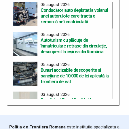
05 august 2026
Conducător auto depistat la volanul
unei autorulote care tracta o
remorcă neînmatriculată
05 august 2026
Autoturism cu plăcuţe de
înmatriculare retrase din circulație,
descoperit la ieșirea din România
05 august 2026
Bunuri accizabile descoperite și
sancțiune de 10.000 de lei aplicată la
frontiera de est
03 august 2026
România și Republica Moldova
consolidează cooperarea pentru
fluidizarea traficului transfrontalier
03 august 2026
Politia de Frontiera Romana
este institutia specializata a