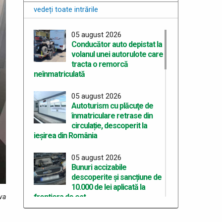
vedeți toate intrările
05 august 2026
Conducător auto depistat la
volanul unei autorulote care
tracta o remorcă
neînmatriculată
05 august 2026
Autoturism cu plăcuţe de
înmatriculare retrase din
circulație, descoperit la
ieșirea din România
05 august 2026
Bunuri accizabile
descoperite și sancțiune de
10.000 de lei aplicată la
frontiera de est
ova
03 august 2026