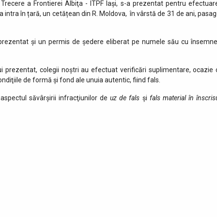
de Trecere a Frontierei Albiţa - ITPF Iași, s-a prezentat pentru efectuar
 a intra în țară, un cetățean din R. Moldova, în vârstă de 31 de ani, pasag
a prezentat și un permis de ședere eliberat pe numele său cu însemne
 prezentat, colegii noştri au efectuat verificări suplimentare, ocazie 
iţiile de formă şi fond ale unuia autentic, fiind fals.
aspectul săvârşirii infracţiunilor de
uz de fals
și
fals material în înscris