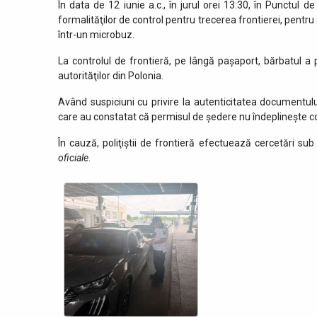
În data de 12 iunie a.c., în jurul orei 13:30, în Punctul 
formalităţilor de control pentru trecerea frontierei, pentru
într-un microbuz.
La controlul de frontieră, pe lângă pașaport, bărbatul 
autorităţilor din Polonia.
Având suspiciuni cu privire la autenticitatea documentului
care au constatat că permisul de ședere nu îndeplinește cond
În cauză, poliţiştii de frontieră efectuează cercetări sub 
oficiale
.