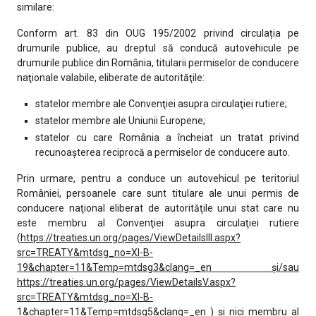
similare:
Conform art. 83 din OUG 195/2002 privind circulația pe
drumurile publice, au dreptul să conducă autovehicule pe
drumurile publice din România, titularii permiselor de conducere
naţionale valabile, eliberate de autorităţile:
statelor membre ale Convenţiei asupra circulaţiei rutiere;
statelor membre ale Uniunii Europene;
statelor cu care România a încheiat un tratat privind
recunoaşterea reciprocă a permiselor de conducere auto.
Prin urmare, pentru a conduce un autovehicul pe teritoriul
României, persoanele care sunt titulare ale unui permis de
conducere naţional eliberat de autorităţile unui stat care nu
este membru al Convenţiei asupra circulaţiei rutiere
(
https://treaties.un.org/pages/ViewDetailsIII.aspx?
src=TREATY&mtdsg_no=XI-B-
19&chapter=11&Temp=mtdsg3&clang=_en şi/sau
https://treaties.un.org/pages/ViewDetailsV.aspx?
src=TREATY&mtdsg_no=XI-B-
1&chapter=11&Temp=mtdsg5&clang=_en
) şi nici membru al