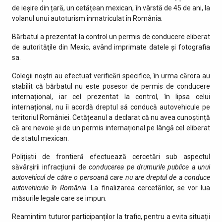
de ieșire din țară, un cetățean mexican, în vârstă de 45 de ani, la
volanul unui autoturism înmatriculat în România.
Bărbatul a prezentat la control un permis de conducere eliberat
de autorităţile din Mexic, având imprimate datele și fotografia
sa.
Colegii noștri au efectuat verificări specifice, în urma cărora au
stabilit că bărbatul nu este posesor de permis de conducere
internațional, iar cel prezentat la control, în lipsa celui
internațional, nu îi acordă dreptul să conducă autovehicule pe
teritoriul României. Cetățeanul a declarat că nu avea cunoștință
că are nevoie și de un permis internațional pe lângă cel eliberat
de statul mexican.
Polițiștii de frontieră efectuează cercetări sub aspectul
săvârșirii infracțiunii de
conducerea pe drumurile publice a unui
autovehicul de către o persoană care nu are dreptul de a conduce
autovehicule în România
. La finalizarea cercetărilor, se vor lua
măsurile legale care se impun.
Reamintim tuturor participanților la trafic, pentru a evita situații