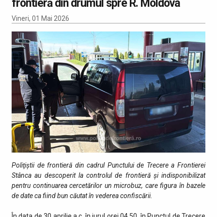
frontieră din drumul spre R. Moldova
Vineri, 01 Mai 2026
Poliţiştii de frontieră din cadrul Punctului de Trecere a Frontierei
Stânca au descoperit la controlul de frontieră şi indisponibilizat
pentru continuarea cercetărilor un microbuz, care figura în bazele
de date ca fiind bun căutat în vederea confiscării.
În data de 30 aprilie a.c, în jurul orei 04.50, în Punctul de Trecere