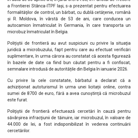
a Frontierei Stânca-ITPF Iaşi, s-a prezentat pentru efectuarea
formalităţilor de control, un bărbat, cu dublă cetățenie, română
și R. Moldova, în vârstă de 53 de ani, care conducea un
autocamion înmatriculat în Germania, în care transporta un
microbuz înmatriculat în Belgia.
Polițiștii de frontieră au avut suspiciuni cu privire la situaţia
juridică a microbuzului, fapt pentru care au efectuat verificări
suplimentare, în urma cărora au constatat că acesta figurează
în bazele de date ca fiind bun căutat pentru a fi confiscat,
semnalare introdusă de autoritățile din Belgia în ianuarie 2026.
Cu privire la cele constatate, bărbatul a declarat că a
achiziționat autoturismul în urma unei licitații online, contra
sumei de 8700 de euro, fără a avea cunoștință că microbuzul
este furat.
Poliţiştii de frontieră efectuează cercetări în cauză pentru
săvârşirea infracţiunii de tăinuire, iar microbuzul, în valoare de
44.000 de lei, a fost indisponibilizat în vederea continuării
cercetărilor.