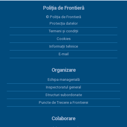
Lista cu venituri salariale septembrie 2025
Poliția de Frontieră
23 septembrie 2025
© Poliția de Frontieră
Lista cu venituri salariale august 2025
Protecția datelor
Termeni și condiții
19 septembrie 2025
Lista cu venituri salariale august 2025
Cookies
Informații tehnice
20 august 2025
E-mail
Lista cu venituri salariale iulie 2025
Organizare
Echipa managerială
Inspectoratul general
Structuri subordonate
Puncte de Trecere a Frontierei
Colaborare