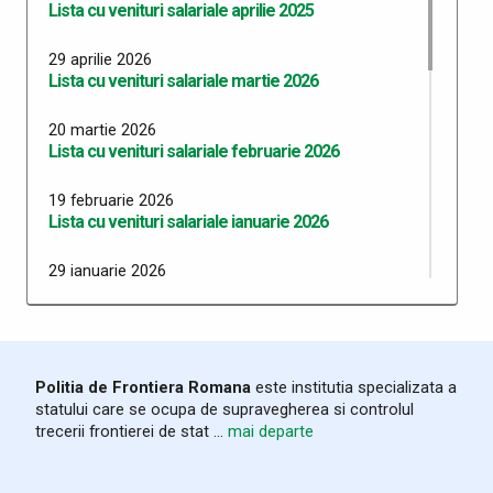
Lista cu venituri salariale aprilie 2025
29 aprilie 2026
Lista cu venituri salariale martie 2026
20 martie 2026
Lista cu venituri salariale februarie 2026
19 februarie 2026
Lista cu venituri salariale ianuarie 2026
29 ianuarie 2026
Lista cu venituri salariale decembrie 2025
18 decembrie 2025
Lista cu venituri salariale noiembrie 2025
Politia de Frontiera Romana
este institutia specializata a
statului care se ocupa de supravegherea si controlul
19 noiembrie 2025
trecerii frontierei de stat ...
mai departe
Lista cu venituri salariale octombrie 2025
24 octombrie 2025