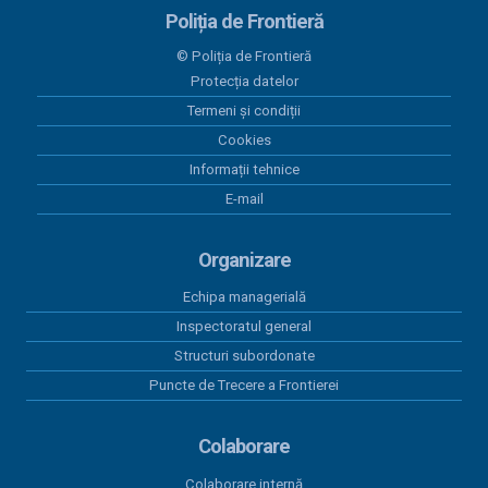
Lista cu venituri salariale august 2025
Poliția de Frontieră
19 septembrie 2025
© Poliția de Frontieră
Lista cu venituri salariale august 2025
Protecția datelor
Termeni și condiții
20 august 2025
Lista cu venituri salariale iulie 2025
Cookies
Informații tehnice
23 iulie 2025
E-mail
Lista cu venituri salariale iunie 2025
Organizare
Echipa managerială
Inspectoratul general
Structuri subordonate
Puncte de Trecere a Frontierei
Colaborare
Colaborare internă