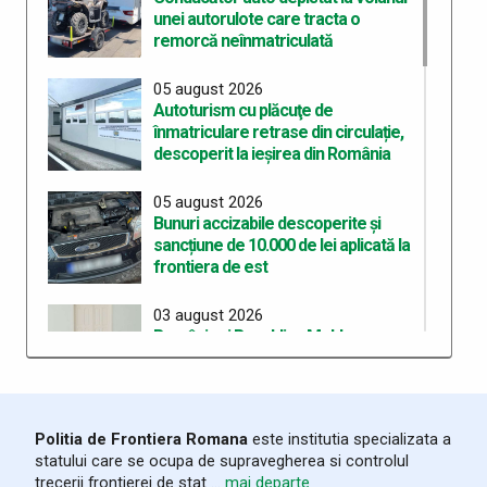
unei autorulote care tracta o
remorcă neînmatriculată
05 august 2026
Autoturism cu plăcuţe de
înmatriculare retrase din circulație,
descoperit la ieșirea din România
05 august 2026
Bunuri accizabile descoperite și
sancțiune de 10.000 de lei aplicată la
frontiera de est
03 august 2026
România și Republica Moldova
consolidează cooperarea pentru
fluidizarea traficului transfrontalier
03 august 2026
Politia de Frontiera Romana
este institutia specializata a
Trafic intens la frontiera cu
statului care se ocupa de supravegherea si controlul
Republica Moldova. Măsuri pentru
trecerii frontierei de stat ...
mai departe