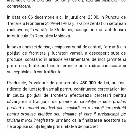
contrafacere.
În data de 06 decembrie a.c., în jurul orei 23.00, în Punctul de
Trecere a Frontierei
Sculeni-
ITPF Iași, s-a prezentat un cetățean
moldovean, în vârstă de 36 de ani, pasager într-un autoturism
înmatriculat în Republica Moldova.
În baza analizei de risc, echipa comună de control, formată din
poliţişti de frontieră și lucrători vamali, a descoperit sute de
produse, constând în articole vestimentare, de încălțăminte și
parfumuri, toate purtând însemnele unor mărci cunoscute şi
susceptibile a fi contrafăcute.
Produsele, în valoare de aproximativ
450.000 de lei
, au fost
ridicate de lucrătorii vamali pentru continuarea cercetărilor, iar
în cauză poliţiştii de frontieră efectuează cercetări pentru
săvârșirea infracțiunii de
punere în circulație a unui produs
purtând o marcă identică sau similară cu o marcă înregistrată
pentru produse identice sau similare și care îl prejudiciază pe
titularul mărcii înregistrate
, urmând ca la finalizarea acestora să
fie propuse soluții legale prin unitatea de parchet.