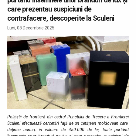
care prezentau suspiciuni de
contrafacere, descoperite la Sculeni
Luni, 08 Decembrie 2025
Polițiștii de frontieră din cadrul Punctului de Trecere a Frontierei
Sculeni efectuează cercetări față de un cetățean moldovean care
deținea bunuri, în valoare de 450.000 de lei, toate purtând
însemnele unor branduri de lux şi care prezentau suspiciuni de