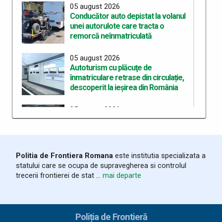
05 august 2026
Conducător auto depistat la volanul
unei autorulote care tracta o
remorcă neînmatriculată
05 august 2026
Autoturism cu plăcuţe de
înmatriculare retrase din circulație,
descoperit la ieșirea din România
05 august 2026
Bunuri accizabile descoperite și
sancțiune de 10.000 de lei aplicată la
frontiera de est
Politia de Frontiera Romana
este institutia specializata a
03 august 2026
statului care se ocupa de supravegherea si controlul
România și Republica Moldova
trecerii frontierei de stat ...
mai departe
consolidează cooperarea pentru
fluidizarea traficului transfrontalier
03 august 2026
Poliția de Frontieră