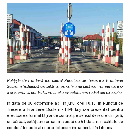
Poliţiştii de frontieră din cadrul Punctului de Trecere a Frontierei
Sculeni efectuează cercetări în privința unui cetățean român care s-
a prezentat la control la volanul unui autoturism radiat din circulație.
În data de 06 octombrie a.c., în jurul orei 10.15, în Punctul de
Trecere a Frontierei Sculeni - ITPF Iaşi s-a prezentat pentru
efectuarea formalităţilor de control, pe sensul de ieșire din ţară,
un bărbat, cetățean român, în vârstă de 61 de ani, în calitate de
conducător auto al unui autoturism înmatriculat în Lituania.