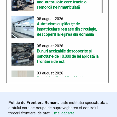
unei autorulote care tracta o
remorcă neînmatriculată
05 august 2026
Autoturism cu plăcuţe de
înmatriculare retrase din circulație,
descoperit la ieșirea din România
05 august 2026
Bunuri accizabile descoperite și
sancțiune de 10.000 de lei aplicată la
frontiera de est
03 august 2026
România și Republica Moldova
consolidează cooperarea pentru
fluidizarea traficului transfrontalier
03 august 2026
Politia de Frontiera Romana
este institutia specializata a
Trafic intens la frontiera cu
statului care se ocupa de supravegherea si controlul
Republica Moldova. Măsuri pentru
trecerii frontierei de stat ...
mai departe
reducerea timpilor de așteptare