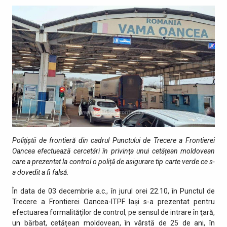
Poliţiştii de frontieră din cadrul Punctului de Trecere a Frontierei
Oancea efectuează cercetări în privinţa unui cetățean moldovean
care a prezentat la control o poliță de asigurare tip carte verde ce s-
a dovedit a fi falsă.
În data de 03 decembrie a.c., în jurul orei 22.10, în Punctul de
Trecere a Frontierei Oancea-ITPF Iaşi s-a prezentat pentru
efectuarea formalităţilor de control, pe sensul de intrare în ţară,
un bărbat, cetățean moldovean, în vârstă de 25 de ani, în