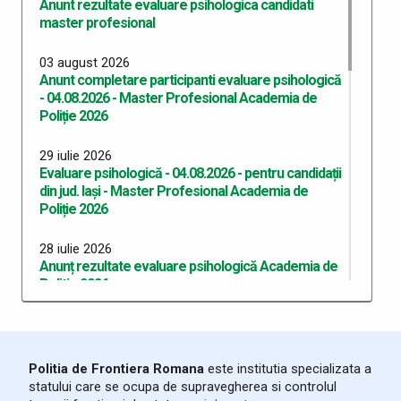
Anunt rezultate evaluare psihologica candidati
master profesional
03 august 2026
Anunt completare participanti evaluare psihologică
- 04.08.2026 - Master Profesional Academia de
Poliție 2026
29 iulie 2026
Evaluare psihologică - 04.08.2026 - pentru candidații
din jud. Iași - Master Profesional Academia de
Poliție 2026
28 iulie 2026
Anunț rezultate evaluare psihologică Academia de
Politie 2026
24 iulie 2026
Evaluare psihologică - 27.07.2026 - pentru candidații
din jud. Botoşani - Academia de Poliție 2026
Politia de Frontiera Romana
este institutia specializata a
statului care se ocupa de supravegherea si controlul
24 iulie 2026