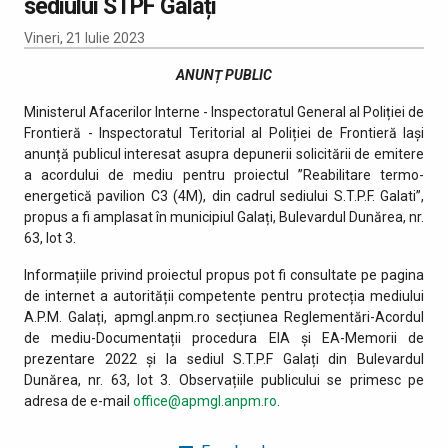
sediului STPF Galați
Vineri, 21 Iulie 2023
ANUNȚ PUBLIC
Ministerul Afacerilor Interne - Inspectoratul General al Poliției de
Frontieră - Inspectoratul Teritorial al Poliției de Frontieră Iași
anunță publicul interesat asupra depunerii solicitării de emitere
a acordului de mediu pentru proiectul ”Reabilitare termo-
energetică pavilion C3 (4M), din cadrul sediului S.T.P.F. Galati”,
propus a fi amplasat în municipiul Galați, Bulevardul Dunărea, nr.
63, lot 3.
Informațiile privind proiectul propus pot fi consultate pe pagina
de internet a autorității competente pentru protecția mediului
A.P.M. Galați, apmgl.anpm.ro secțiunea Reglementări-Acordul
de mediu-Documentații procedura EIA și EA-Memorii de
prezentare 2022 și la sediul S.T.P.F Galați din Bulevardul
Dunărea, nr. 63, lot 3. Observațiile publicului se primesc pe
adresa de e-mail
office@apmgl.anpm.ro
.