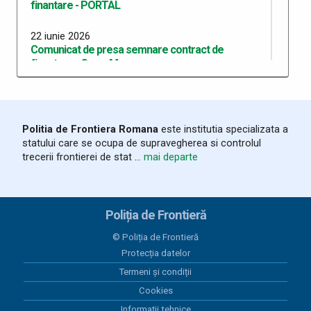
finantare - PORTAL
22 iunie 2026
Comunicat de presa semnare contract de
finantare - CrossMove
08 iunie 2026
Anunț- Construire Centrul de Screening Galați
Politia de Frontiera Romana
este institutia specializata a
03 iunie 2026
statului care se ocupa de supravegherea si controlul
Comunicat de presa - primul atelier de lucru si
trecerii frontierei de stat ...
mai departe
comitet director 2 - InvestiGate
01 aprilie 2026
Construire Centru de Screening - Galați
Poliția de Frontieră
© Poliția de Frontieră
16 martie 2026
Protecția datelor
Comunicat de presa privind primul atelier de lucru
11-13 martie 2026 - MigraMi
Termeni și condiții
Cookies
16 martie 2026
Informații tehnice