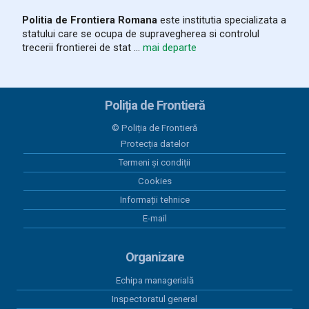
Politia de Frontiera Romana
este institutia specializata a
03 august 2026
statului care se ocupa de supravegherea si controlul
România și Republica Moldova
trecerii frontierei de stat ...
mai departe
consolidează cooperarea pentru
fluidizarea traficului transfrontalier
03 august 2026
Poliția de Frontieră
Trafic intens la frontiera cu
Republica Moldova. Măsuri pentru
© Poliția de Frontieră
reducerea timpilor de așteptare
Protecția datelor
Termeni și condiții
03 august 2026
Cookies
Autoturism și plăcuțe de înmatriculare căutate de
autorităţile spaniole, indisponibilizate la Albița
Informații tehnice
E-mail
03 august 2026
Certificat ITP falsificat, descoperit
Organizare
de polițiștii de frontieră ieșeni
Echipa managerială
03 august 2026
Inspectoratul general