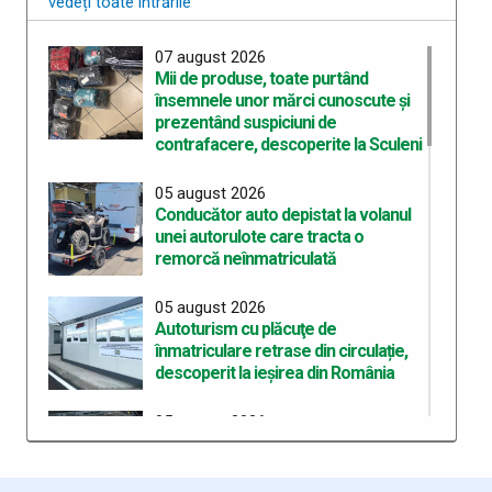
vedeți toate intrările
07 august 2026
Mii de produse, toate purtând
însemnele unor mărci cunoscute şi
prezentând suspiciuni de
contrafacere, descoperite la Sculeni
05 august 2026
Conducător auto depistat la volanul
unei autorulote care tracta o
remorcă neînmatriculată
05 august 2026
Autoturism cu plăcuţe de
înmatriculare retrase din circulație,
descoperit la ieșirea din România
05 august 2026
Bunuri accizabile descoperite și
sancțiune de 10.000 de lei aplicată la
frontiera de est