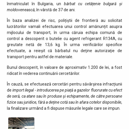
înmatriculat în Bulgaria, un
bărbat cu cetățenie bulgară și
moldovenească
, în vârstă de 37 de ani.
În baza analizei de risc, polițiștii de frontieră au solicitat
lucrătorilor vamali efectuarea unui control amănunțit asupra
mijlocului de transport, în urma căruia echipa comună de
control a descoperit o butelie cu agent refrigerant R134A, cu
greutate netă de 13,6 kg. În urma verificărilor specifice
efectuate, a reieșit că bărbatul nu deţine autorizaţie de
transport pentru astfel de materiale.
Bunul descoperit, în valoare de aproximativ 1.200 de lei, a fost
ridicat în vederea continuării cercetărilor.
În cauză, se efectuează cercetări pentru săvârșirea infracțiunii
de
import ilegal - introducerea pe piață a gazelor fluorurate cu efect
de seră, ca atare sau în produse și echipamente, de către persoane
fizice sau juridice, fără a deține cotă sau în afara cotelor disponibile
,
la finalizare urmând a fi dispuse măsurile legale care se impun.