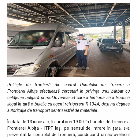
Polițiștii de frontieră din cadrul Punctului de Trecere a
Frontierei Albița efectuează cercetări în privinţa unui bărbat cu
cetățenie bulgară și moldovenească care intenționa să introducă
ilegal în țară o butelie cu agent refrigerant R 134A, deşi nu deţinea
autorizaţie de transport pentru astfel de materiale.
În data de 13 iunie a.c., în jurul orei 19:00, în Punctul de Trecere a
Frontierei Albița - ITPF Iaşi, pe sensul de intrare în țară, s-a
prezentat la controlul de frontieră, conducând un autovehicul