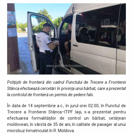
Poliţiştii de frontieră din cadrul Punctului de Trecere a Frontierei
Stânca efectuează cercetări în privinţa unui bărbat, care a prezentat
la controlul de frontieră un permis de ședere fals.
În data de 14 septembrie a.c., în jurul orei 02.00, în Punctul de
Trecere a Frontierei Stânca–ITPF Iași, s-a prezentat pentru
efectuarea formalităţilor de control un bărbat, cetățean
moldovean, în vârstă de 35 de ani, în calitate de pasager al unui
microbuz înmatriculat în R. Moldova.