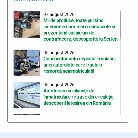
07 august 2026
Mii de produse, toate purtând
însemnele unor mărci cunoscute şi
prezentând suspiciuni de
contrafacere, descoperite la Sculeni
05 august 2026
Conducător auto depistat la volanul
unei autorulote care tracta o
remorcă neînmatriculată
05 august 2026
Autoturism cu plăcuţe de
înmatriculare retrase din circulație,
descoperit la ieșirea din România
05 august 2026
Bunuri accizabile descoperite și
sancțiune de 10.000 de lei aplicată la
frontiera de est