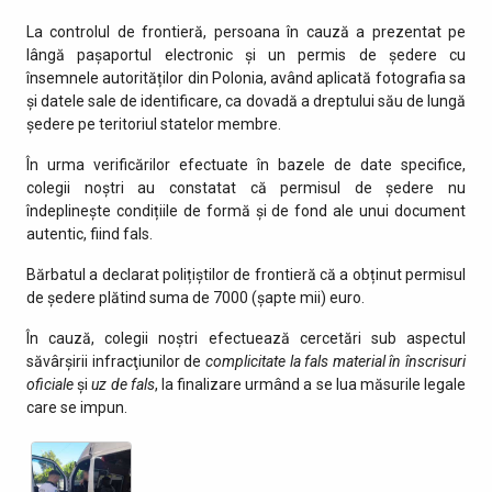
La controlul de frontieră, persoana în cauză a prezentat pe
lângă pașaportul electronic şi un permis de ședere cu
însemnele autorităților din Polonia, având aplicată fotografia sa
și datele sale de identificare, ca dovadă a dreptului său de lungă
ședere pe teritoriul statelor membre.
În urma verificărilor efectuate în bazele de date specifice,
colegii noștri au constatat că permisul de ședere nu
îndeplinește condițiile de formă și de fond ale unui document
autentic, fiind fals.
Bărbatul a declarat polițiștilor de frontieră că a obținut permisul
de ședere plătind suma de 7000 (șapte mii) euro.
În cauză, colegii noștri efectuează cercetări sub aspectul
săvârşirii infracţiunilor de
complicitate la fals material în înscrisuri
oficiale
și
uz de fals
, la finalizare urmând a se lua măsurile legale
care se impun.