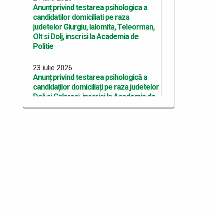
Anunț privind testarea psihologica a
candidatilor domiciliati pe raza
judetelor Giurgiu, Ialomita, Teleorman,
Olt si Dolj, inscrisi la Academia de
Politie
23 iulie 2026
Anunț privind testarea psihologică a
candidaților domiciliați pe raza judetelor
Dolj si Calarasi, inscrisi la Academia de
Politie
22 iulie 2026
Anunț privind testarea psihologică a
candidaților domiciliați pe raza județului
Dolj, înscriși la Academia de Poliție
10 iulie 2026
Anunț recrutare Master Academie
2026