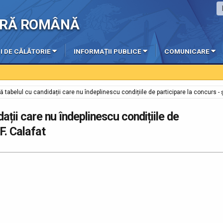
IERĂ ROMÂNĂ
I DE CĂLĂTORIE
INFORMAȚII PUBLICE
COMUNICARE
lică tabelul cu candidații care nu îndeplinescu condițiile de participare la concurs - 
idații care nu îndeplinescu condițiile de
F. Calafat