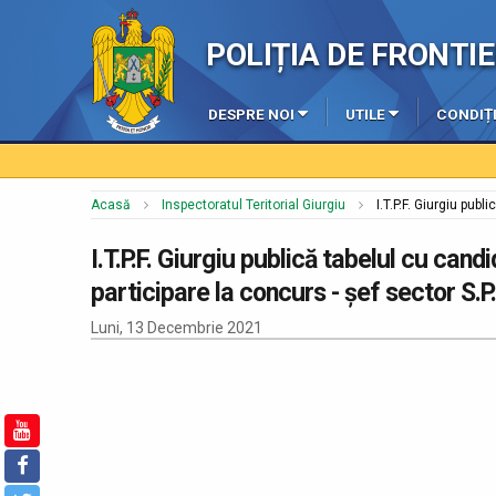
POLIȚIA DE FRONT
DESPRE NOI
UTILE
CONDIȚI
Acasă
Inspectoratul Teritorial Giurgiu
I.T.P.F. Giurgiu pub
I.T.P.F. Giurgiu publică tabelul cu cand
participare la concurs - șef sector S.P.
Luni, 13 Decembrie 2021