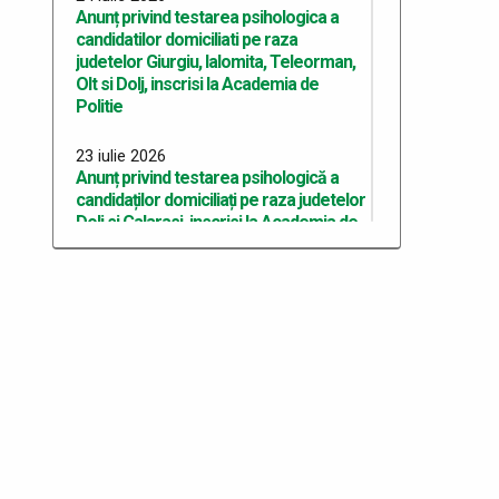
Anunț privind testarea psihologica a
candidatilor domiciliati pe raza
judetelor Giurgiu, Ialomita, Teleorman,
Olt si Dolj, inscrisi la Academia de
Politie
23 iulie 2026
Anunț privind testarea psihologică a
candidaților domiciliați pe raza judetelor
Dolj si Calarasi, inscrisi la Academia de
Politie
22 iulie 2026
Anunț privind testarea psihologică a
candidaților domiciliați pe raza județului
Dolj, înscriși la Academia de Poliție
10 iulie 2026
Anunț recrutare Master Academie
2026