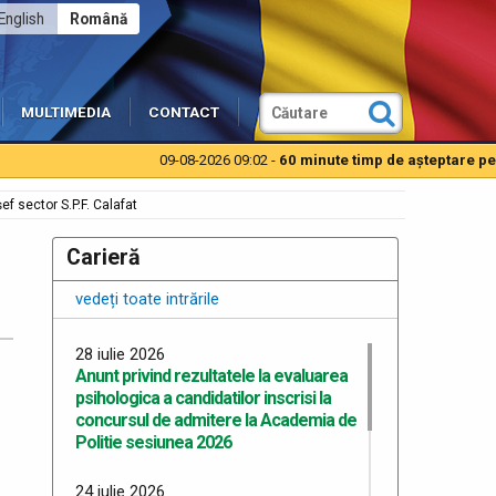
English
Română
MULTIMEDIA
CONTACT
09-08-2026 09:02 -
60 minute timp de aşteptare pentru
șef sector S.P.F. Calafat
Carieră
vedeți toate intrările
28 iulie 2026
Anunt privind rezultatele la evaluarea
psihologica a candidatilor inscrisi la
concursul de admitere la Academia de
Politie sesiunea 2026
24 iulie 2026