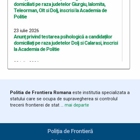
domiciliati pe raza judetelor Giurgiu, Ialomita,
Teleorman, Olt si Dolj, inscrisi la Academia de
Politie
23 iulie 2026
Anunț privind testarea psihologică a candidaților
domiciliați pe raza judetelor Dolj si Calarasi, inscrisi
la Academia de Politie
22 iulie 2026
Anunț privind testarea psihologică a candidaților
domiciliați pe raza județului Dolj, înscriși la Academia
de Poliție
Politia de Frontiera Romana
este institutia specializata a
10 iulie 2026
statului care se ocupa de supravegherea si controlul
Anunț recrutare Master Academie 2026
trecerii frontierei de stat ...
mai departe
07 iulie 2026
Erată - anunț recrutare pentru admiterea în cadrul
Academiei de Politie sesiunea 2026
Poliția de Frontieră