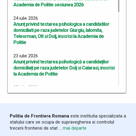
Academia de Politie sesiunea 2026
24 iulie 2026
Anunț privind testarea psihologica a candidatilor
domiciliati pe raza judetelor Giurgiu, Ialomita,
Teleorman, Olt si Dolj, inscrisi la Academia de
Politie
23 iulie 2026
Anunț privind testarea psihologică a candidaților
domiciliați pe raza judetelor Dolj si Calarasi, inscrisi
la Academia de Politie
22 iulie 2026
Anunț privind testarea psihologică a candidaților
domiciliați pe raza județului Dolj, înscriși la Academia
de Poliție
Politia de Frontiera Romana
este institutia specializata a
10 iulie 2026
statului care se ocupa de supravegherea si controlul
Anunț recrutare Master Academie 2026
trecerii frontierei de stat ...
mai departe