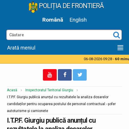
POLIȚIA DE FRONTIERĂ
Română
English
Arată meniul
06-08-2026 09:28 -
60 minut
Acasă
Inspectoratul Teritorial Giurgiu
I.T.P.F. Giurgiu publică anunțul cu rezultatele la analiza dosarelor
candidaților pentru ocuparea postului de personal contractual - șofer
autoturisme și camionete
I.T.P.F. Giurgiu publică anunțul cu
rezultatele la analiza dosarelor