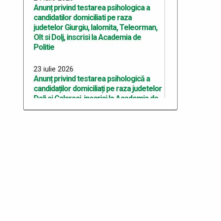
Anunț privind testarea psihologica a
candidatilor domiciliati pe raza
judetelor Giurgiu, Ialomita, Teleorman,
Olt si Dolj, inscrisi la Academia de
Politie
23 iulie 2026
Anunț privind testarea psihologică a
candidaților domiciliați pe raza judetelor
Dolj si Calarasi, inscrisi la Academia de
Politie
22 iulie 2026
Anunț privind testarea psihologică a
candidaților domiciliați pe raza județului
Dolj, înscriși la Academia de Poliție
10 iulie 2026
Anunț recrutare Master Academie
2026