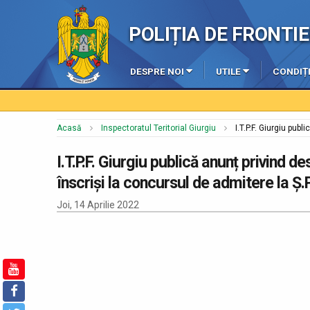
POLIȚIA DE FRONT
DESPRE NOI
UTILE
CONDIȚI
Acasă
Inspectoratul Teritorial Giurgiu
I.T.P.F. Giurgiu pub
I.T.P.F. Giurgiu publică anunț privind 
înscriși la concursul de admitere la Ș.
Joi, 14 Aprilie 2022