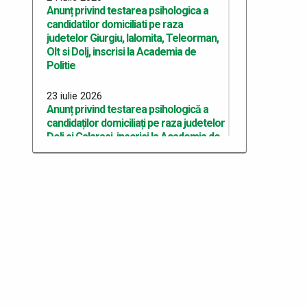
Anunț privind testarea psihologica a
candidatilor domiciliati pe raza
judetelor Giurgiu, Ialomita, Teleorman,
Olt si Dolj, inscrisi la Academia de
Politie
23 iulie 2026
Anunț privind testarea psihologică a
candidaților domiciliați pe raza judetelor
Dolj si Calarasi, inscrisi la Academia de
Politie
22 iulie 2026
Anunț privind testarea psihologică a
candidaților domiciliați pe raza județului
Dolj, înscriși la Academia de Poliție
10 iulie 2026
Anunț recrutare Master Academie
2026