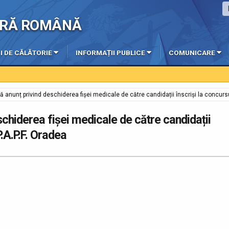
IERĂ ROMÂNĂ
I DE CĂLĂTORIE
INFORMAȚII PUBLICE
COMUNICARE
lică anunț privind deschiderea fișei medicale de către candidații înscriși la concurs
deschiderea fișei medicale de către candidații
P.A.P.F. Oradea