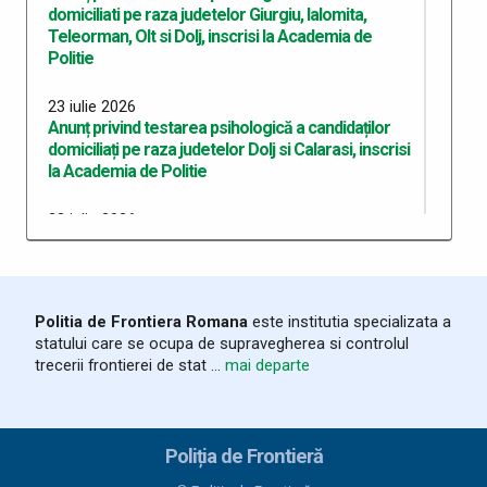
domiciliati pe raza judetelor Giurgiu, Ialomita,
Teleorman, Olt si Dolj, inscrisi la Academia de
Politie
23 iulie 2026
Anunț privind testarea psihologică a candidaților
domiciliați pe raza judetelor Dolj si Calarasi, inscrisi
la Academia de Politie
22 iulie 2026
Anunț privind testarea psihologică a candidaților
domiciliați pe raza județului Dolj, înscriși la Academia
de Poliție
Politia de Frontiera Romana
este institutia specializata a
10 iulie 2026
statului care se ocupa de supravegherea si controlul
Anunț recrutare Master Academie 2026
trecerii frontierei de stat ...
mai departe
07 iulie 2026
Erată - anunț recrutare pentru admiterea în cadrul
Academiei de Politie sesiunea 2026
Poliția de Frontieră