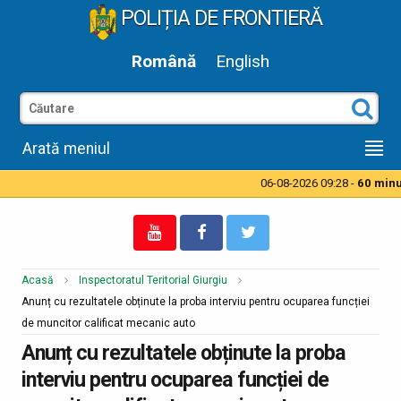
POLIȚIA DE FRONTIERĂ
Română
English
Arată meniul
06-08-2026 09:28 -
60 minut
Acasă
Inspectoratul Teritorial Giurgiu
Anunț cu rezultatele obținute la proba interviu pentru ocuparea funcției
de muncitor calificat mecanic auto
Anunț cu rezultatele obținute la proba
interviu pentru ocuparea funcției de