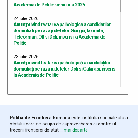
Academia de Politie sesiunea 2026
24 iulie 2026
Anunț privind testarea psihologica a candidatilor
domiciliati pe raza judetelor Giurgiu, Ialomita,
Teleorman, Olt si Dolj, inscrisi la Academia de
Politie
23 iulie 2026
Anunț privind testarea psihologică a candidaților
domiciliați pe raza judetelor Dolj si Calarasi, inscrisi
la Academia de Politie
22 iulie 2026
Anunț privind testarea psihologică a candidaților
domiciliați pe raza județului Dolj, înscriși la Academia
de Poliție
Politia de Frontiera Romana
este institutia specializata a
10 iulie 2026
statului care se ocupa de supravegherea si controlul
Anunț recrutare Master Academie 2026
trecerii frontierei de stat ...
mai departe