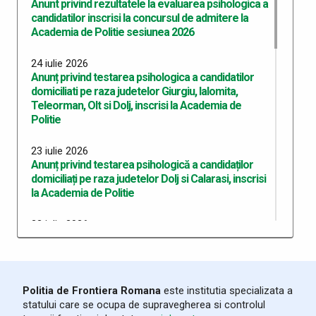
Anunt privind rezultatele la evaluarea psihologica a
candidatilor inscrisi la concursul de admitere la
Academia de Politie sesiunea 2026
24 iulie 2026
Anunț privind testarea psihologica a candidatilor
domiciliati pe raza judetelor Giurgiu, Ialomita,
Teleorman, Olt si Dolj, inscrisi la Academia de
Politie
23 iulie 2026
Anunț privind testarea psihologică a candidaților
domiciliați pe raza judetelor Dolj si Calarasi, inscrisi
la Academia de Politie
22 iulie 2026
Anunț privind testarea psihologică a candidaților
domiciliați pe raza județului Dolj, înscriși la Academia
de Poliție
Politia de Frontiera Romana
este institutia specializata a
10 iulie 2026
statului care se ocupa de supravegherea si controlul
Anunț recrutare Master Academie 2026