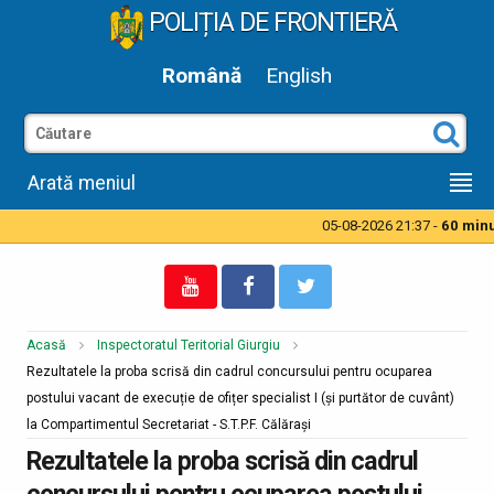
POLIȚIA DE FRONTIERĂ
Română
English
Arată meniul
05-08-2026 21:37 -
60 minut
Acasă
Inspectoratul Teritorial Giurgiu
Rezultatele la proba scrisă din cadrul concursului pentru ocuparea
postului vacant de execuție de ofițer specialist I (și purtător de cuvânt)
la Compartimentul Secretariat - S.T.P.F. Călărași
Rezultatele la proba scrisă din cadrul
concursului pentru ocuparea postului