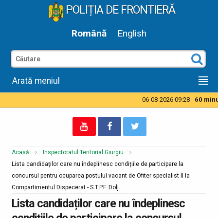
POLIȚIA DE FRONTIERĂ
Română
English
Arată meniul
06-08-2026 09:28 -
60 minut
Acasă
Inspectoratul Teritorial Giurgiu
Lista candidaților care nu îndeplinesc condițiile de participare la
concursul pentru ocuparea postului vacant de Ofiter specialist II la
Compartimentul Dispecerat - S.T.P.F. Dolj
Lista candidaților care nu îndeplinesc
condițiile de participare la concursul