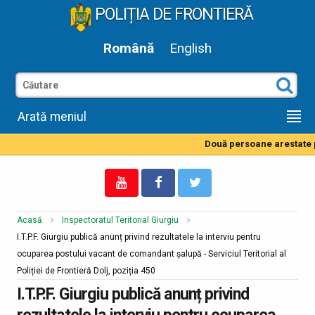
POLIȚIA DE FRONTIERĂ
Română
English
Arată meniul
Două persoane arestate pe
Acasă
Inspectoratul Teritorial Giurgiu
I.T.P.F. Giurgiu publică anunț privind rezultatele la interviu pentru
ocuparea postului vacant de comandant șalupă - Serviciul Teritorial al
Poliției de Frontieră Dolj, poziția 450
I.T.P.F. Giurgiu publică anunț privind
rezultatele la interviu pentru ocuparea