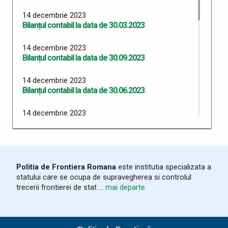
14 decembrie 2023
Bilanțul contabil la data de 30.03.2023
14 decembrie 2023
Bilanțul contabil la data de 30.09.2023
14 decembrie 2023
Bilanțul contabil la data de 30.06.2023
14 decembrie 2023
RAPORT EXECUTIE BUGETARA IANUARIE 2023
14 decembrie 2023
Veniturile salariale achitate în luna august 2023
Politia de Frontiera Romana
este institutia specializata a
statului care se ocupa de supravegherea si controlul
14 decembrie 2023
trecerii frontierei de stat ...
mai departe
Veniturile salariale achitate în luna mai 2023
14 decembrie 2023
Veniturile salariale achitate în luna martie 2023