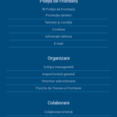
Poliția de Frontieră
14 decembrie 2023
© Poliția de Frontieră
Veniturile salariale achitate în luna februarie 2023
Protecția datelor
Termeni și condiții
14 decembrie 2023
Veniturile salariale achitate în luna ianuarie 2023
Cookies
Informații tehnice
14 decembrie 2023
E-mail
Execuția bugetară din luna august 2023
Organizare
Echipa managerială
Inspectoratul general
Structuri subordonate
Puncte de Trecere a Frontierei
Colaborare
Colaborare internă