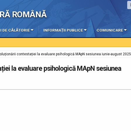
IERĂ ROMÂNĂ
I DE CĂLĂTORIE
INFORMAȚII PUBLICE
COMUNICARE
soluționării contestației la evaluare psihologică MApN sesiunea iunie-august 2025
tației la evaluare psihologică MApN sesiunea