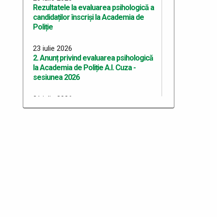
Rezultatele la evaluarea psihologică a
candidaților înscriși la Academia de
Poliție
23 iulie 2026
2. Anunț privind evaluarea psihologică
la Academia de Poliție A.I. Cuza -
sesiunea 2026
21 iulie 2026
Anunț privind evaluarea psihologică la
Academia de Poliție A.I. Cuza -
sesiunea 2026
10 iulie 2026
Anunț recrutare candidați pentru
concursul de admitere la programul de
studii universitare de master
profesional - Academia de Poliție
”Alexandru Ioan Cuza”, sesiunea 2026