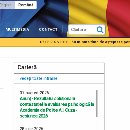
English
Română
MULTIMEDIA
CONTACT
07-08-2026 10:03 -
60 minute timp de aşteptare pentru 
Carieră
vedeți toate intrările
07 august 2026
Anunț - Rezultatul soluționării
contestației la evaluarea psihologică la
Academia de Poliție A.I. Cuza -
sesiunea 2026
28 iulie 2026