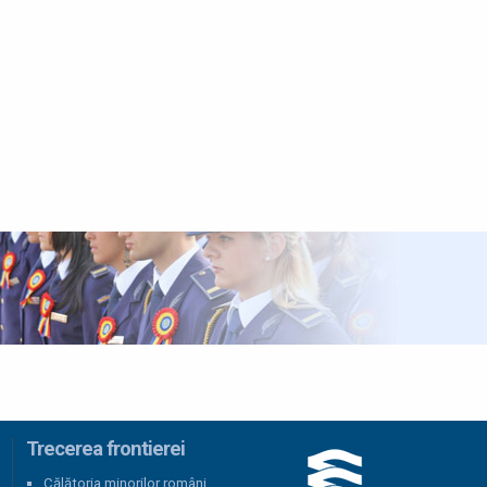
Trecerea frontierei
Călătoria minorilor români