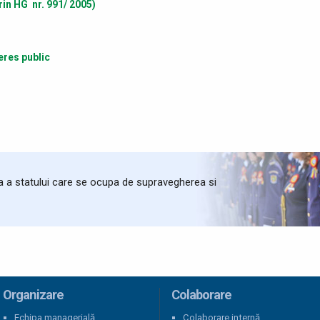
prin HG nr. 991/ 2005)
teres public
ta a statului care se ocupa de supravegherea si
Organizare
Colaborare
Echipa managerială
Colaborare internă