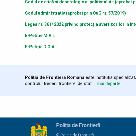
Codul de etică și deontologic al polițistului - (aprobat 
Codul administrativ (aprobat prin OuG nr. 57/2019)
Legea nr. 361/ 2022 privind protecția avertizorilor în in
E-Petitie M.A.I.
E-Petiție D.G.A.
Politia de Frontiera Romana
este institutia specializa
controlul trecerii frontierei de stat ...
mai departe
Poliția de Frontieră
© Poliția de Frontieră