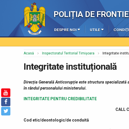
POLIȚIA DE FRONT
DESPRE NOI
UTILE
CONDIȚI
Acasă
Inspectoratul Teritorial Timișoara
Integritate insti
Integritate instituțională
Direcția Generală Anticorupție este
structura specializată 
în rândul personalului ministerului.
INTEGRITATE PENTRU CREDIBILITATE
CALL C
Cod etic/deontologic/de conduită