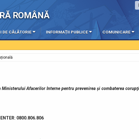
IERĂ ROMÂNĂ
I DE CĂLĂTORIE
INFORMAȚII PUBLICE
COMUNICARE
tuțională
a Ministerului Afacerilor Interne pentru prevenirea şi combaterea corupţi
ENTER: 0800.806.806