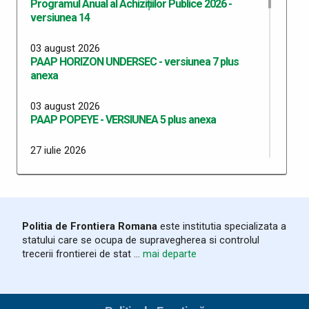
Programul Anual al Achizițiilor Publice 2026 -
versiunea 14
03 august 2026
PAAP HORIZON UNDERSEC - versiunea 7 plus
anexa
03 august 2026
PAAP POPEYE - VERSIUNEA 5 plus anexa
27 iulie 2026
PAAP SMART BORDERS versiunea 1 plus anexa
27 iulie 2026
PAAP SMART BORDERS ITPF TM versiunea 1 plus
anexa
Politia de Frontiera Romana
este institutia specializata a
statului care se ocupa de supravegherea si controlul
20 iulie 2026
trecerii frontierei de stat ...
mai departe
Programul Anual al Achizițiilor Publice 2026 -
versiunea 13