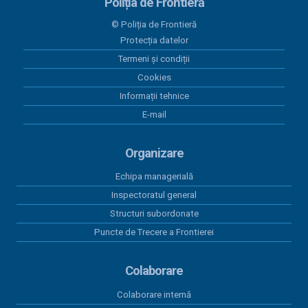
20 iulie 2026
Poliția de Frontieră
PAAP RO SRB VERSIUNEA 10 plus Anexa
© Poliția de Frontieră
Protecția datelor
30 iunie 2026
Programul Anual al Achizițiilor Publice 2026 -
Termeni și condiții
versiunea 12
Cookies
Informații tehnice
30 iunie 2026
E-mail
Act adițional 8 amenajare mal Dunare Moldova-
Nouă 2023
Organizare
19 iunie 2026
Contract subsecvent 3 servicii asigurări auto RCA
Echipa managerială
2026
Inspectoratul general
Structuri subordonate
18 iunie 2026
Contract subsecvent 2 servicii asigurări auto RCA
Puncte de Trecere a Frontierei
2026
Colaborare
Colaborare internă