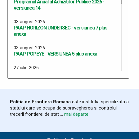
Programul Anual al Achizițiilor Publice 2026 -
versiunea 14
03 august 2026
PAAP HORIZON UNDERSEC - versiunea 7 plus
anexa
03 august 2026
PAAP POPEYE - VERSIUNEA 5 plus anexa
27 iulie 2026
PAAP SMART BORDERS versiunea 1 plus anexa
27 iulie 2026
PAAP SMART BORDERS ITPF TM versiunea 1 plus
anexa
Politia de Frontiera Romana
este institutia specializata a
statului care se ocupa de supravegherea si controlul
20 iulie 2026
trecerii frontierei de stat ...
mai departe
Programul Anual al Achizițiilor Publice 2026 -
versiunea 13