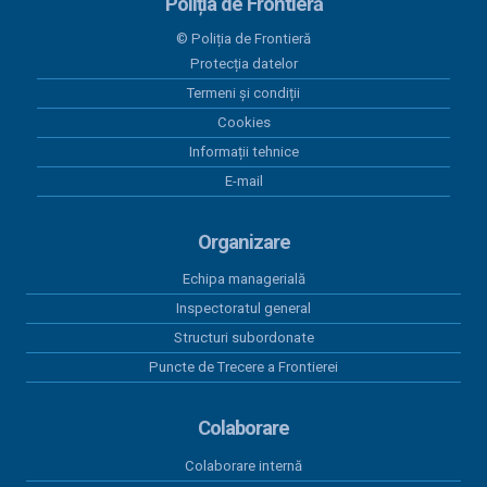
20 iulie 2026
Poliția de Frontieră
PAAP RO SRB VERSIUNEA 10 plus Anexa
© Poliția de Frontieră
Protecția datelor
30 iunie 2026
Programul Anual al Achizițiilor Publice 2026 -
Termeni și condiții
versiunea 12
Cookies
Informații tehnice
30 iunie 2026
E-mail
Act adițional 8 amenajare mal Dunare Moldova-
Nouă 2023
Organizare
19 iunie 2026
Contract subsecvent 3 servicii asigurări auto RCA
Echipa managerială
2026
Inspectoratul general
Structuri subordonate
18 iunie 2026
Contract subsecvent 2 servicii asigurări auto RCA
Puncte de Trecere a Frontierei
2026
Colaborare
Colaborare internă