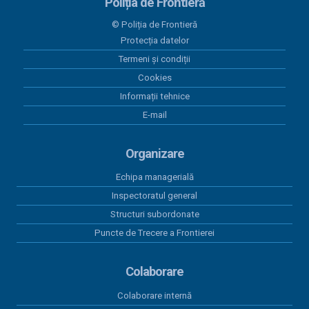
20 iulie 2026
Poliția de Frontieră
PAAP RO SRB VERSIUNEA 10 plus Anexa
© Poliția de Frontieră
Protecția datelor
30 iunie 2026
Programul Anual al Achizițiilor Publice 2026 -
Termeni și condiții
versiunea 12
Cookies
Informații tehnice
30 iunie 2026
E-mail
Act adițional 8 amenajare mal Dunare Moldova-
Nouă 2023
Organizare
19 iunie 2026
Contract subsecvent 3 servicii asigurări auto RCA
Echipa managerială
2026
Inspectoratul general
Structuri subordonate
18 iunie 2026
Contract subsecvent 2 servicii asigurări auto RCA
Puncte de Trecere a Frontierei
2026
Colaborare
Colaborare internă