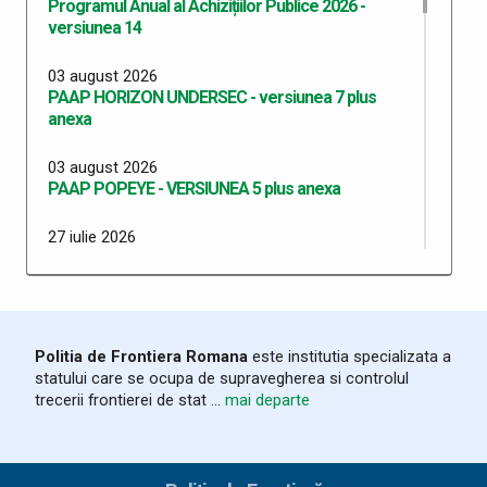
Programul Anual al Achizițiilor Publice 2026 -
versiunea 14
03 august 2026
PAAP HORIZON UNDERSEC - versiunea 7 plus
anexa
03 august 2026
PAAP POPEYE - VERSIUNEA 5 plus anexa
27 iulie 2026
PAAP SMART BORDERS versiunea 1 plus anexa
27 iulie 2026
PAAP SMART BORDERS ITPF TM versiunea 1 plus
anexa
Politia de Frontiera Romana
este institutia specializata a
statului care se ocupa de supravegherea si controlul
20 iulie 2026
trecerii frontierei de stat ...
mai departe
Programul Anual al Achizițiilor Publice 2026 -
versiunea 13