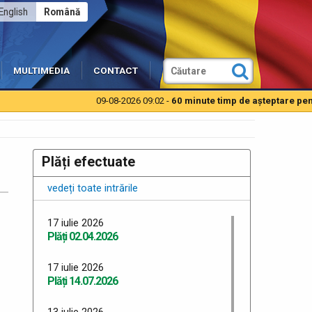
English
Română
MULTIMEDIA
CONTACT
09-08-2026 09:02 -
60 minute timp de aşteptare pentru 
Plăți efectuate
vedeți toate intrările
17 iulie 2026
Plăți 02.04.2026
17 iulie 2026
Plăți 14.07.2026
13 iulie 2026