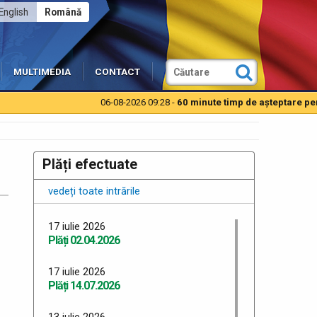
English
Română
MULTIMEDIA
CONTACT
06-08-2026 09:28 -
60 minute timp de aşteptare pentru 
Plăți efectuate
vedeți toate intrările
17 iulie 2026
Plăți 02.04.2026
17 iulie 2026
Plăți 14.07.2026
13 iulie 2026